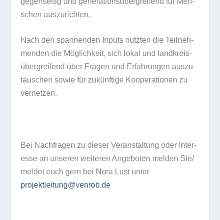
gegen­sei­tig und gene­ra­ti­ons­über­grei­fend für Men­
schen auszurichten.
Nach den span­nen­den Inputs nutz­ten die Teil­neh­
men­den die Mög­lich­keit, sich lokal und land­kreis­
über­grei­fend über Fra­gen und Erfah­run­gen aus­zu­
tau­schen sowie für zukünf­tige Koope­ra­tio­nen zu
vernetzen.
Bei Nach­fra­gen zu die­ser Ver­an­stal­tung oder Inter­
esse an unse­ren wei­te­ren Ange­bo­ten mel­den Sie/​
meldet euch gern bei Nora Lust unter
projektleitung@venrob.de