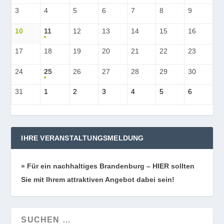
3
4
5
6
7
8
9
10
11
12
13
14
15
16
17
18
19
20
21
22
23
24
25
26
27
28
29
30
31
1
2
3
4
5
6
IHRE VERANSTALTUNGSMELDUNG
» Für ein nach­hal­ti­ges Bran­den­burg – HIER soll­ten
Sie mit Ihrem attrak­ti­ven Ange­bot dabei sein!