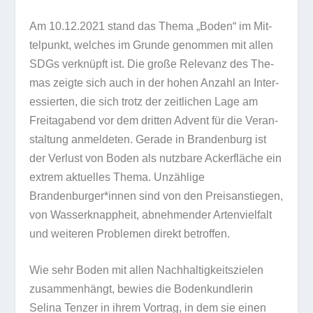
Am 10.12.2021 stand das Thema „Boden“ im Mit­
tel­punkt, wel­ches im Grunde genom­men mit allen
SDGs ver­knüpft ist. Die große Rele­vanz des The­
mas zeigte sich auch in der hohen Anzahl an Inter­
es­sier­ten, die sich trotz der zeit­li­chen Lage am
Frei­tag­abend vor dem drit­ten Advent für die Ver­an­
stal­tung anmel­de­ten. Gerade in Bran­den­burg ist
der Ver­lust von Boden als nutz­bare Acker­flä­che ein
extrem aktu­el­les Thema. Unzäh­lige
Brandenburger*innen sind von den Preis­an­stie­gen,
von Was­ser­knapp­heit, abneh­men­der Arten­viel­falt
und wei­te­ren Pro­ble­men direkt betroffen.
Wie sehr Boden mit allen Nach­hal­tig­keits­zie­len
zusam­men­hängt, bewies die Boden­kund­le­rin
Selina Ten­zer in ihrem Vor­trag, in dem sie einen