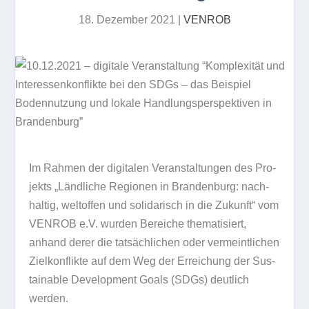
18. Dezember 2021
|
VENROB
Im Rah­men der digi­ta­len Ver­an­stal­tun­gen des Pro­
jekts „Länd­li­che Regio­nen in Bran­den­burg: nach­
hal­tig, welt­of­fen und soli­da­risch in die Zukunft“ vom
VENROB e.V. wur­den Berei­che the­ma­ti­siert,
anhand derer die tat­säch­li­chen oder ver­meint­li­chen
Ziel­kon­flikte auf dem Weg der Errei­chung der Sus­
tainable Deve­lo­p­ment Goals (SDGs) deut­lich
werden.