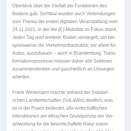
Über­blick über die Viel­falt der Funk­tio­nen des
Bodens gab. Sicht­bar wur­den auch Ver­bin­dun­gen
zum Thema der ers­ten digi­ta­len Ver­an­stal­tung vom
24.11.2021, in der die (E)-Mobilität im Fokus stand.
Jeden Tag wird wei­te­rer Boden ver­sie­gelt, um bei­
spiels­weise die Ver­kehrs­in­fra­struk­tur, vor allem für
Autos, aus­zu­bauen – auch in Bran­den­burg. Trans­
for­ma­ti­ons­pro­zesse müs­sen daher alle Sek­to­ren
zusam­men­den­ken und ganz­heit­lich an Lösun­gen
arbeiten.
Frank Wesemann machte anhand der Soli­da­ri­
schen Land­wirt­schaf­ten (SoLa­Wis) deut­lich, was
es in der Pra­xis bedeu­tet, alle wirt­schaft­li­chen
Inter­ak­tio­nen am ethi­schen Grund­prin­zip der Ver­
ant­wor­tung für die bewirt­schaf­tete Natur sowie