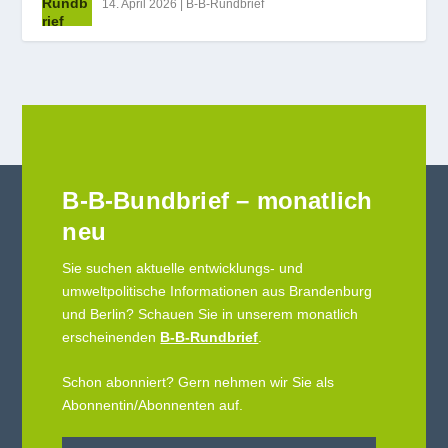
14. April 2026
|
B-B-Rundbrief
B-B-Bundbrief – monatlich
neu
Sie suchen aktuelle entwicklungs- und
umweltpolitische Informationen aus Brandenburg
und Berlin? Schauen Sie in unserem monatlich
erscheinenden
B-B-Rundbrief
.
Schon abonniert? Gern nehmen wir Sie als
Abonnentin/Abonnenten auf.