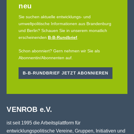
neu
Sie suchen aktuelle entwicklungs- und
umweltpolitische Informationen aus Brandenburg
und Berlin? Schauen Sie in unserem monatlich
erscheinenden
B-B-Rundbrief
.
Schon abonniert? Gern nehmen wir Sie als
Abonnentin/Abonnenten auf.
B-B-RUNDBRIEF JETZT ABONNIEREN
VENROB e.V.
ist seit 1995 die Arbeitsplattform für
entwicklungspolitische Vereine, Gruppen, Initiativen und