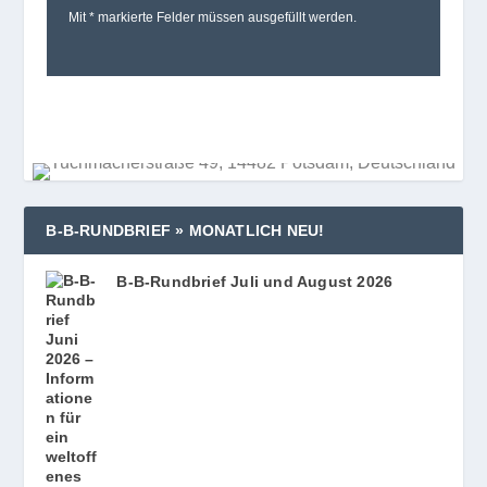
Mit * mar­kierte Fel­der müs­sen aus­ge­füllt werden.
B‑B‑RUNDBRIEF » MONATLICH NEU!
B‑B-Rundbrief Juli und August 2026