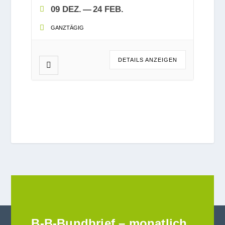
09 DEZ.
— 24 FEB.
GANZ­TÄ­GIG
DETAILS ANZEI­GEN
B-B-Bundbrief – monatlich