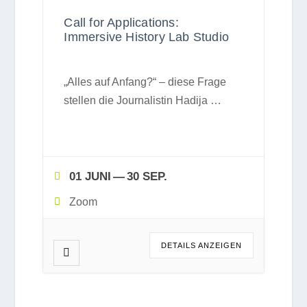
Call for Applications:
Immersive History Lab Studio
„Alles auf Anfang?“ – diese Frage
stel­len die Jour­na­lis­tin Hadija
…
01 JUNI
— 30 SEP.
Zoom
DETAILS ANZEI­GEN