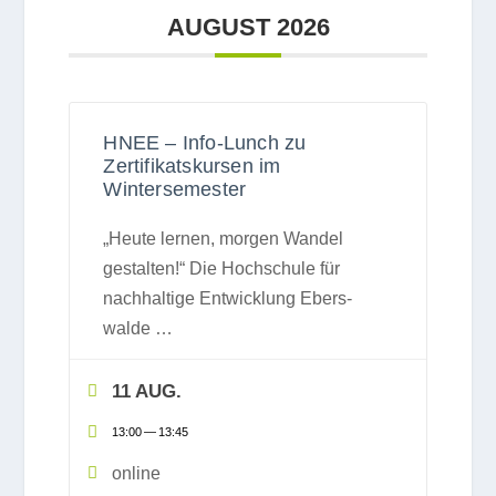
AUGUST 2026
HNEE – Info-Lunch zu
Zertifikatskursen im
Wintersemester
„Heute ler­nen, mor­gen Wan­del
gestal­ten!“ Die Hoch­schule für
nach­hal­tige Ent­wick­lung Ebers­
walde
…
11 AUG.
13:00
—
13:45
online