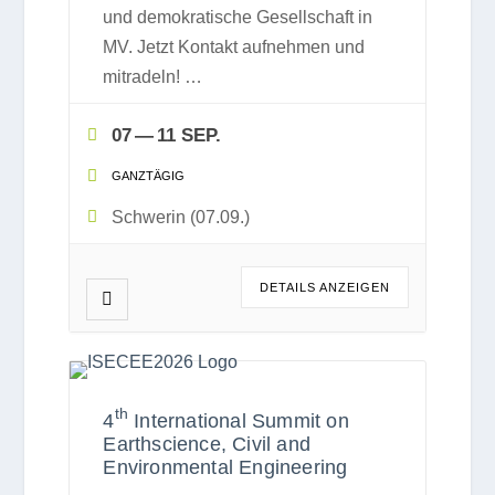
und demo­kra­ti­sche Gesell­schaft in
MV. Jetzt Kon­takt auf­neh­men und
mit­ra­deln!
…
07 — 11 SEP.
GANZ­TÄ­GIG
Schwe­rin (07.09.)
DETAILS ANZEI­GEN
th
4
International Summit on
Earthscience, Civil and
Environmental Engineering