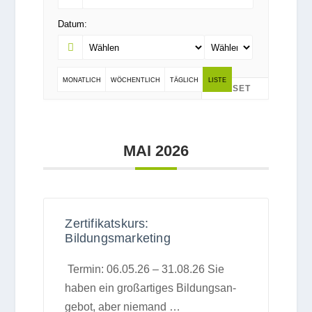
Datum:
MONAT­LICH
WÖCHENT­LICH
TÄG­LICH
LISTE
RESET
MAI 2026
Zertifikatskurs:
Bildungsmarketing
Ter­min: 06.05.26 – 31.08.26 Sie
haben ein groß­ar­ti­ges Bil­dungs­an­
ge­bot, aber nie­mand
…