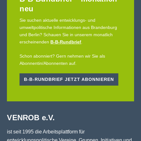
neu
Sie suchen aktuelle entwicklungs- und
umweltpolitische Informationen aus Brandenburg
und Berlin? Schauen Sie in unserem monatlich
erscheinenden
B-B-Rundbrief
.
Schon abonniert? Gern nehmen wir Sie als
Abonnentin/Abonnenten auf.
B-B-RUNDBRIEF JETZT ABONNIEREN
VENROB e.V.
ist seit 1995 die Arbeitsplattform für
entwicklungspolitische Vereine, Gruppen, Initiativen und