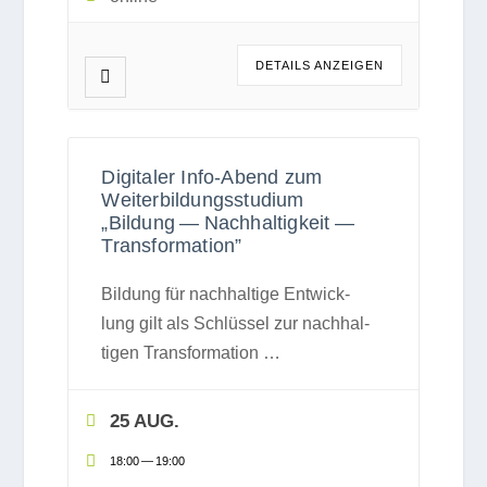
DETAILS ANZEI­GEN
Digitaler Info-Abend zum
Weiterbildungsstudium
„Bildung — Nachhaltigkeit —
Transformation”
Bil­dung für nach­hal­tige Ent­wick­
lung gilt als Schlüs­sel zur nach­hal­
ti­gen Trans­for­ma­tion
…
25 AUG.
18:00
—
19:00