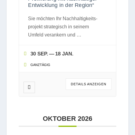
Entwicklung in der Region“
Sie möch­ten Ihr Nach­hal­tig­keits­
pro­jekt stra­te­gisch in sei­nem
Umfeld ver­an­kern und
…
30 SEP.
— 18 JAN.
GANZ­TÄ­GIG
DETAILS ANZEI­GEN
OKTO­BER 2026