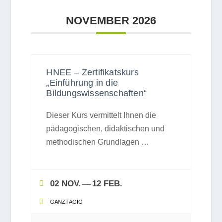
NOVEM­BER 2026
HNEE – Zertifikatskurs
„Einführung in die
Bildungswissenschaften“
Die­ser Kurs ver­mit­telt Ihnen die
päd­ago­gi­schen, didak­ti­schen und
metho­di­schen Grund­la­gen
…
02 NOV.
— 12 FEB.
GANZ­TÄ­GIG