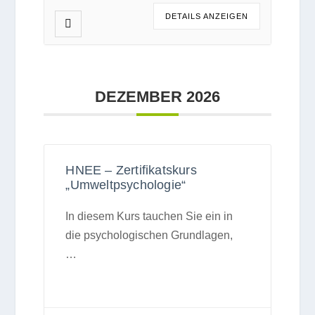
DETAILS ANZEI­GEN
DEZEM­BER 2026
HNEE – Zertifikatskurs
„Umweltpsychologie“
In die­sem Kurs tau­chen Sie ein in
die psy­cho­lo­gi­schen Grund­la­gen,
…