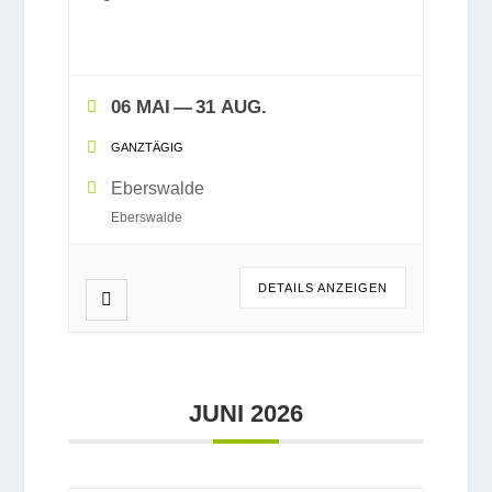
06 MAI
— 31 AUG.
GANZ­TÄ­GIG
Ebers­walde
Ebers­walde
DETAILS ANZEI­GEN
JUNI 2026