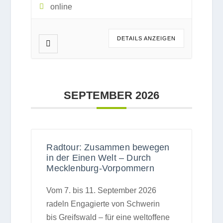
online
DETAILS ANZEI­GEN
SEP­TEM­BER 2026
Radtour: Zusammen bewegen
in der Einen Welt – Durch
Mecklenburg-Vorpommern
Vom 7. bis 11. Sep­tem­ber 2026
radeln Enga­gierte von Schwe­rin
bis Greifs­wald – für eine welt­of­fene