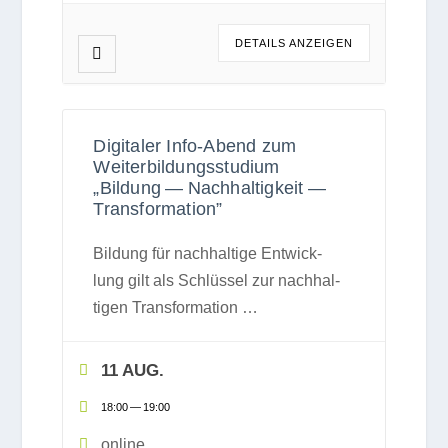
DETAILS ANZEI­GEN
Digitaler Info-Abend zum
Weiterbildungsstudium
„Bildung — Nachhaltigkeit —
Transformation”
Bil­dung für nach­hal­tige Ent­wick­
lung gilt als Schlüs­sel zur nach­hal­
ti­gen Trans­for­ma­tion
…
11 AUG.
18:00
—
19:00
online