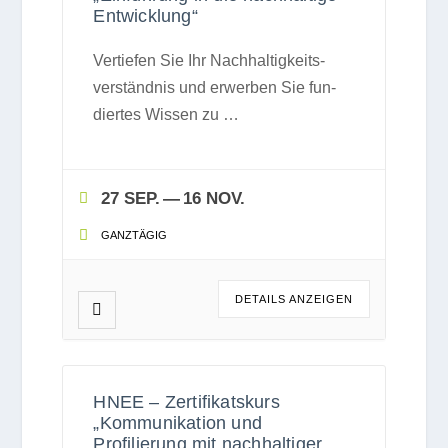
Entwicklung“
Ver­tie­fen Sie Ihr Nach­hal­tig­keits­
ver­ständ­nis und erwer­ben Sie fun­
dier­tes Wis­sen zu
…
27 SEP.
— 16 NOV.
GANZ­TÄ­GIG
DETAILS ANZEI­GEN
HNEE – Zertifikatskurs
„Kommunikation und
Profilierung mit nachhaltiger