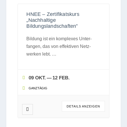
HNEE – Zertifikatskurs
„Nachhaltige
Bildungslandschaften”
Bil­dung ist ein kom­ple­xes Unter­
fan­gen, das von effek­ti­ven Netz­
wer­ken lebt.
…
09 OKT.
— 12 FEB.
GANZ­TÄ­GIG
DETAILS ANZEI­GEN