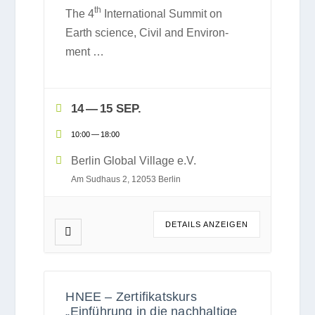
th
The 4
Inter­na­tio­nal Sum­mit on
Earth sci­ence, Civil and Envi­ron­
ment
…
14 — 15 SEP.
10:00
—
18:00
Ber­lin Glo­bal Vil­lage e.V.
Am Sud­haus 2, 12053 Berlin
DETAILS ANZEI­GEN
HNEE – Zertifikatskurs
„Einführung in die nachhaltige