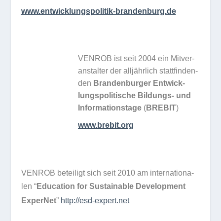
www​.ent​wick​lungs​po​li​tik​-bran​den​burg​.de
VENROB ist seit 2004 ein Mit­ver­
an­stal­ter der all­jähr­lich statt­fin­den­
den
Bran­den­bur­ger Ent­wick­
lungs­po­li­ti­sche Bil­dungs- und
Infor­ma­ti­ons­tage
(
BREBIT
)
www​.bre​bit​.org
VENROB betei­ligt sich seit 2010 am inter­na­tio­na­
len “
Edu­ca­tion for Sus­tainable Deve­lo­p­ment
Exper­Net
”
http://​esd​-expert​.net