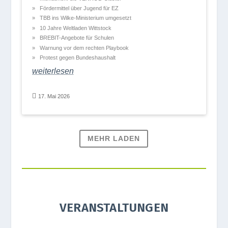
För­der­mit­tel über Jugend für EZ
TBB ins Wilke-Minis­te­rium umgesetzt
10 Jahre Welt­la­den Wittstock
BRE­BIT-Ange­bote für Schulen
War­nung vor dem rech­ten Playbook
Pro­test gegen Bundeshaushalt
wei­ter­le­sen

17. Mai 2026
MEHR LADEN
VERANSTALTUNGEN