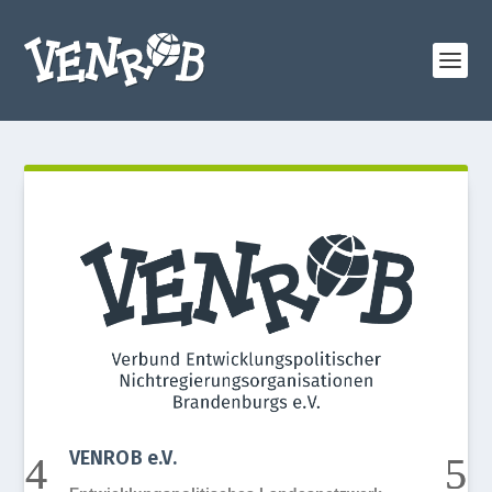
Ven
Üb
Wer
bot
zun
Sie
VENROB e.V.