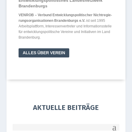
Ent­wick­lungs­po­li­ti­sches Lan­des­netz­werk
Brandenburgs
VENROB – Ver­bund Ent­wick­lungs­po­li­ti­scher Nicht­re­gie­
rungs­or­ga­ni­sa­tio­nen Bran­den­burgs e.V.
ist seit 1995
Arbeits­platt­form, Inter­es­sen­ver­tre­ter und Infor­ma­ti­ons­stelle
für ent­wick­lungs­po­li­ti­sche Ver­eine und Initia­ti­ven im Land
Brandenburg.
ALLES ÜBER VEREIN
AKTUELLE BEITRÄGE