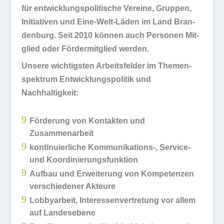
für ent­wick­lungs­po­li­ti­sche Ver­eine, Grup­pen,
Initia­ti­ven und Eine-Welt-Läden im Land Bran­
den­burg. Seit 2010 kön­nen auch Per­so­nen Mit­
glied oder För­der­mit­glied werden.
Unsere wich­tigs­ten Arbeits­fel­der im The­men­
spek­trum Ent­wick­lungs­po­li­tik und
Nachhaltigkeit:
9
För­de­rung von Kon­tak­ten und
Zusammenarbeit
9
kon­ti­nu­ier­li­che Kommunikations‑, Ser­vice-
und Koordinierungsfunktion
9
Auf­bau und Erwei­te­rung von Kom­pe­ten­zen
ver­schie­de­ner Akteure
9
Lob­by­ar­beit, Inter­es­sen­ver­tre­tung vor allem
auf Landesebene