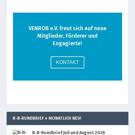
VENROB e.V. freut sich auf neue
Mitglieder, Förderer und
Engagierte!
KON­TAKT
B‑B‑RUNDBRIEF » MONATLICH NEU!
B‑B-Rundbrief Juli und August 2026