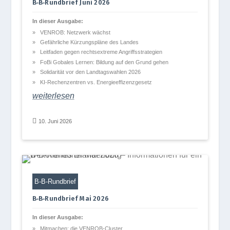
B‑B‑Rundbrief Juni 2026
In die­ser Ausgabe:
VENROB: Netz­werk wächst
Gefähr­li­che Kür­zungs­pläne des Landes
Leit­fa­den gegen rechts­extreme Angriffsstrategien
FoBi Goba­les Ler­nen: Bil­dung auf den Grund gehen
Soli­da­ri­tät vor den Land­tags­wah­len 2026
KI-Rechen­zen­tren vs. Energieeffizenzgesetz
wei­ter­le­sen

10. Juni 2026
B‑B-Rund­brief
B‑B‑Rundbrief Mai 2026
In die­ser Ausgabe:
Mit­ma­chen: die VENROB-Cluster