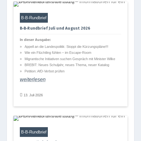
B‑B-Rund­brief
B‑B‑Rundbrief Juli und August 2026
In die­ser Ausgabe:
Appell an die Lan­des­po­li­tik: Stoppt die Kürzungspläne!!!
Wie ein Flücht­ling füh­len – im Escape-Room
Migran­ti­sche Initia­ti­ven suchen Gespräch mit Minis­ter Wilke
BREBIT: Neues Schul­jahr, neues Thema, neuer Katalog
Peti­tion: AfD-Ver­bot prüfen
wei­ter­le­sen

13. Juli 2026
B‑B-Rund­brief