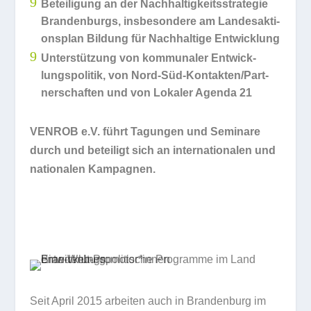
9
Betei­li­gung an der Nach­hal­tig­keits­stra­te­gie
Bran­den­burgs, ins­be­son­dere am Lan­des­ak­ti­
ons­plan Bil­dung für Nach­hal­tige Entwicklung
9
Unter­stüt­zung von kom­mu­na­ler Ent­wick­
lungs­po­li­tik, von Nord-Süd-Kon­tak­ten/­Part­
ner­schaf­ten und von Loka­ler Agenda 21
VENROB e.V. führt Tagun­gen und Semi­nare
durch und betei­ligt sich an inter­na­tio­na­len und
natio­na­len Kampagnen.
Seit April 2015 arbei­ten auch in Bran­den­burg im