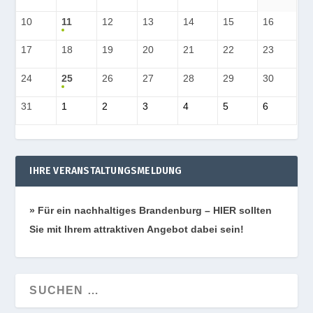
10
11
12
13
14
15
16
17
18
19
20
21
22
23
24
25
26
27
28
29
30
31
1
2
3
4
5
6
IHRE VERANSTALTUNGSMELDUNG
» Für ein nach­hal­ti­ges Bran­den­burg – HIER soll­ten
Sie mit Ihrem attrak­ti­ven Ange­bot dabei sein!