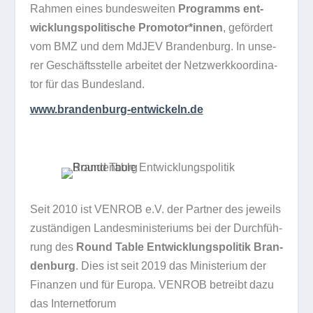
Rah­men eines bun­des­wei­ten
Pro­gramms ent­
wick­lungs­po­li­ti­sche Promotor*innen
, geför­dert
vom BMZ und dem MdJEV Bran­den­burg. In unse­
rer Geschäfts­stelle arbei­tet der Netz­werk­ko­or­di­na­
tor für das Bundesland.
www​.bran​den​burg​-ent​wi​ckeln​.de
Seit 2010 ist VENROB e.V. der Part­ner des jeweils
zustän­di­gen Lan­des­mi­nis­te­ri­ums bei der Durch­füh­
rung des
Round Table Ent­wick­lungs­po­li­tik Bran­
den­burg
. Dies ist seit 2019 das Minis­te­rium der
Finan­zen und für Europa. VENROB betreibt dazu
das Internetforum