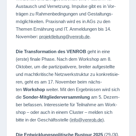
Aus­tausch und Ver­net­zung. Impulse gibt es in Vor­
trä­gen zu Rah­men­be­din­gun­gen und Gestal­tungs­
mög­lich­kei­ten. Pra­xis­nah wird es in AGs zu den
The­men Ernäh­rung und IT. Anmel­dun­gen bis 14.
Novem­ber:
projektleitung@venrob.de
.
Die Trans­for­ma­tion des VENROB
geht in eine
(erste) finale Phase. Nach dem Work­shop am 8.
Okto­ber, um die par­ti­zi­pa­ti­vere, brei­ter auf­ge­stellte
und macht­kri­ti­sche Netz­werk­struk­tur zu kon­kre­ti­sie­
ren, geht es am 17. Novem­ber beim nächs­
ten
Work­shop
wei­ter. Mit den Ergeb­nis­sen wird sich
die
Son­der-Mit­glie­der­ver­samm­lung
am 5. Dezem­
ber befas­sen. Inter­es­sierte für Teil­nahme am Work­
shop – oder auch in einem Clus­ter – mel­den sich
bitte in der Geschäfts­stelle (
info@venrob.de
).
Die Ent­wick­lungs­po­li­ti­sche Bus­tour 2025
(29./30.