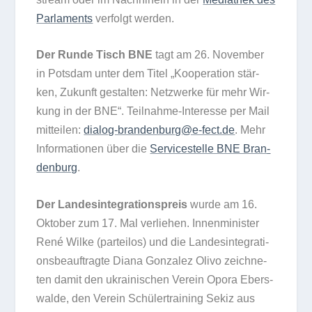
Par­la­ments
ver­folgt werden.
Der Runde Tisch BNE
tagt am 26. Novem­ber
in Pots­dam unter dem Titel „Koope­ra­tion stär­
ken, Zukunft gestal­ten: Netz­werke für mehr Wir­
kung in der BNE“. Teil­nahme-Inter­esse per Mail
mit­tei­len:
dialog-brandenburg@e‑fect.de
. Mehr
Infor­ma­tio­nen über die
Ser­vice­stelle BNE Bran­
den­burg
.
Der Lan­des­in­te­gra­ti­ons­preis
wurde am 16.
Okto­ber zum 17. Mal ver­lie­hen. Innen­mi­nis­ter
René Wilke (par­tei­los) und die Lan­des­in­te­gra­ti­
ons­be­auf­tragte Diana Gon­za­lez Olivo zeich­ne­
ten damit den ukrai­ni­schen Ver­ein Opora Ebers­
walde, den Ver­ein Schü­ler­trai­ning Sekiz aus