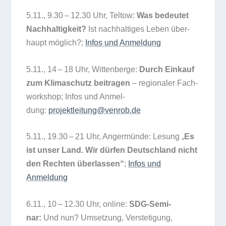
5.11., 9.30 – 12.30 Uhr, Tel­tow:
Was bedeu­tet
Nach­hal­tig­keit?
Ist nach­hal­ti­ges Leben über­
haupt mög­lich?;
Infos und Anmel­dung
5.11., 14 – 18 Uhr, Wit­ten­berge:
Durch Ein­kauf
zum Kli­ma­schutz bei­tra­gen
– regio­na­ler Fach­
work­shop; Infos und Anmel­
dung:
projektleitung@venrob.de
5.11., 19.30 – 21 Uhr, Anger­münde: Lesung „
Es
ist unser Land. Wir dür­fen Deutsch­land nicht
den Rech­ten über­las­sen“
;
Infos und
Anmeldung
6.11., 10 – 12.30 Uhr, online:
SDG-Semi­
nar:
Und nun? Umset­zung, Ver­ste­ti­gung,