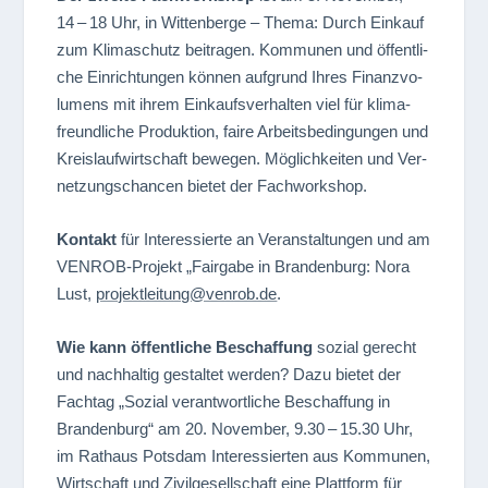
14 – 18 Uhr, in Wit­ten­berge – Thema: Durch Ein­kauf
zum Kli­ma­schutz bei­tra­gen. Kom­mu­nen und öffent­li­
che Ein­rich­tun­gen kön­nen auf­grund Ihres Finanz­vo­
lu­mens mit ihrem Ein­kaufs­ver­hal­ten viel für kli­ma­
freund­li­che Pro­duk­tion, faire Arbeits­be­din­gun­gen und
Kreis­lauf­wirt­schaft bewe­gen. Mög­lich­kei­ten und Ver­
net­zungs­chan­cen bie­tet der Fachworkshop.
Kon­takt
für Inter­es­sierte an Ver­an­stal­tun­gen und am
VEN­ROB-Pro­jekt „Fair­gabe in Bran­den­burg: Nora
Lust,
projektleitung@venrob.de
.
Wie kann öffent­li­che Beschaf­fung
sozial gerecht
und nach­hal­tig gestal­tet wer­den? Dazu bie­tet der
Fach­tag „Sozial ver­ant­wort­li­che Beschaf­fung in
Bran­den­burg“ am 20. Novem­ber, 9.30 – 15.30 Uhr,
im Rat­haus Pots­dam Inter­es­sier­ten aus Kom­mu­nen,
Wirt­schaft und Zivil­ge­sell­schaft eine Platt­form für