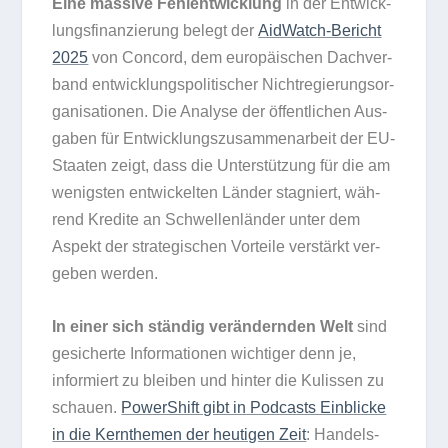
Eine mas­sive Fehl­ent­wick­lung
in der Ent­wick­
lungs­fi­nan­zie­rung belegt der
Aid­Watch-Bericht
2025
von Con­cord, dem euro­päi­schen Dach­ver­
band ent­wick­lungs­po­li­ti­scher Nicht­re­gie­rungs­or­
ga­ni­sa­tio­nen. Die Ana­lyse der öffent­li­chen Aus­
ga­ben für Ent­wick­lungs­zu­sam­men­ar­beit der EU-
Staa­ten zeigt, dass die Unter­stüt­zung für die am
wenigs­ten ent­wi­ckel­ten Län­der sta­gniert, wäh­
rend Kre­dite an Schwel­len­län­der unter dem
Aspekt der stra­te­gi­schen Vor­teile ver­stärkt ver­
ge­ben werden.
In einer sich stän­dig ver­än­dern­den Welt
sind
gesi­cherte Infor­ma­tio­nen wich­ti­ger denn je,
infor­miert zu blei­ben und hin­ter die Kulis­sen zu
schauen.
Power­Shift gibt in Pod­casts Ein­bli­cke
in die Kern­the­men der heu­ti­gen Zeit
: Han­dels­