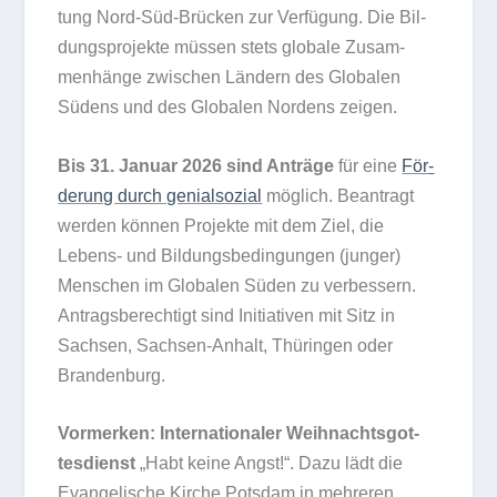
tung Nord-Süd-Brü­cken zur Ver­fü­gung. Die Bil­
dungs­pro­jekte müs­sen stets glo­bale Zusam­
men­hänge zwi­schen Län­dern des Glo­ba­len
Südens und des Glo­ba­len Nor­dens zeigen.
Bis 31. Januar 2026 sind Anträge
für eine
För­
de­rung durch geni­al­so­zial
mög­lich. Bean­tragt
wer­den kön­nen Pro­jekte mit dem Ziel, die
Lebens- und Bil­dungs­be­din­gun­gen (jun­ger)
Men­schen im Glo­ba­len Süden zu ver­bes­sern.
Antrags­be­rech­tigt sind Initia­ti­ven mit Sitz in
Sach­sen, Sach­sen-Anhalt, Thü­rin­gen oder
Brandenburg.
Vor­mer­ken: Inter­na­tio­na­ler Weih­nachts­got­
tes­dienst
„Habt keine Angst!“. Dazu lädt die
Evan­ge­li­sche Kir­che Pots­dam in meh­re­ren