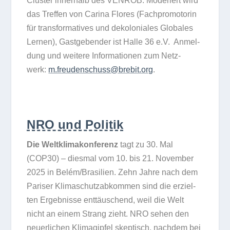
Clus­ter inner­halb des VENROB. Mode­riert wird
das Tref­fen von Carina Flo­res (Fach­pro­mo­torin
für trans­for­ma­ti­ves und deko­lo­nia­les Glo­ba­les
Ler­nen), Gast­ge­ben­der ist Halle 36 e.V. Anmel­
dung und wei­tere Infor­ma­tio­nen zum Netz­
werk:
m.freudenschuss@brebit.org
.
NRO und Politik
Die Welt­kli­ma­kon­fe­renz
tagt zu 30. Mal
(COP30) – dies­mal vom 10. bis 21. Novem­ber
2025 in Belém/​Brasilien. Zehn Jahre nach dem
Pari­ser Kli­ma­schutz­ab­kom­men sind die erziel­
ten Ergeb­nisse ent­täu­schend, weil die Welt
nicht an einem Strang zieht. NRO sehen den
neu­er­li­chen Kli­ma­gip­fel skep­tisch, nach­dem bei