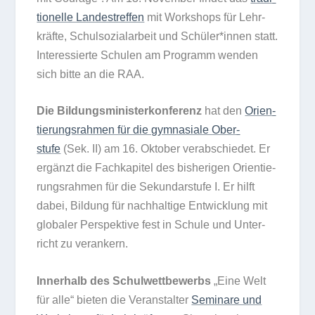
tio­nelle Lan­des­tref­fen
mit Work­shops für Lehr­
kräfte, Schul­so­zi­al­ar­beit und Schüler*innen statt.
Inter­es­sierte Schu­len am Pro­gramm wen­den
sich bitte an die RAA.
Die Bil­dungs­mi­nis­ter­kon­fe­renz
hat den
Ori­en­
tie­rungs­rah­men für die gym­na­siale Ober­
stufe
(Sek. II) am 16. Okto­ber ver­ab­schie­det. Er
ergänzt die Fach­ka­pi­tel des bis­he­ri­gen Ori­en­tie­
rungs­rah­men für die Sekun­dar­stufe I. Er hilft
dabei, Bil­dung für nach­hal­tige Ent­wick­lung mit
glo­ba­ler Per­spek­tive fest in Schule und Unter­
richt zu verankern.
Inner­halb des Schul­wett­be­werbs
„Eine Welt
für alle“ bie­ten die Ver­an­stal­ter
Semi­nare und