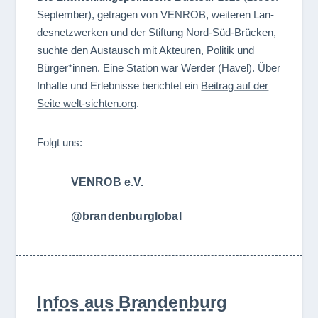
Sep­tem­ber), getra­gen von VENROB, wei­te­ren Lan­
des­netz­wer­ken und der Stif­tung Nord-Süd-Brü­cken,
suchte den Aus­tausch mit Akteu­ren, Poli­tik und
Bürger*innen. Eine Sta­tion war Wer­der (Havel). Über
Inhalte und Erleb­nisse berich­tet ein
Bei­trag auf der
Seite welt​-sich​ten​.org
.
Folgt uns:
VENROB e.V.
@brandenburglobal
Infos aus Brandenburg