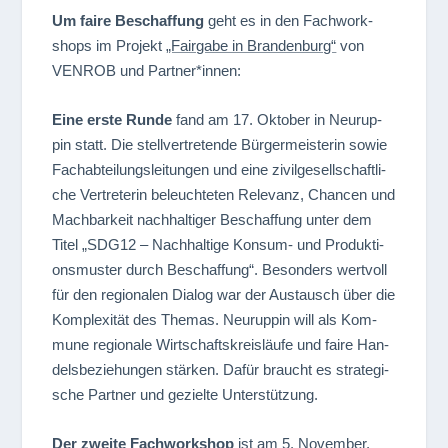
Um faire Beschaf­fung
geht es in den Fach­work­
shops im Pro­jekt
„Fair­gabe in Bran­den­burg“
von
VENROB und Partner*innen:
Eine erste Runde
fand am 17. Okto­ber in Neu­rup­
pin statt. Die stell­ver­tre­tende Bür­ger­meis­te­rin sowie
Fach­ab­tei­lungs­lei­tun­gen und eine zivil­ge­sell­schaft­li­
che Ver­tre­te­rin beleuch­te­ten Rele­vanz, Chan­cen und
Mach­bar­keit nach­hal­ti­ger Beschaf­fung unter dem
Titel „SDG12 – Nach­hal­tige Kon­sum- und Pro­duk­ti­
ons­mus­ter durch Beschaf­fung“. Beson­ders wert­voll
für den regio­na­len Dia­log war der Aus­tausch über die
Kom­ple­xi­tät des The­mas. Neu­rup­pin will als Kom­
mune regio­nale Wirt­schafts­kreis­läufe und faire Han­
dels­be­zie­hun­gen stär­ken. Dafür braucht es stra­te­gi­
sche Part­ner und gezielte Unterstützung.
Der zweite Fach­work­shop
ist am 5. Novem­ber,