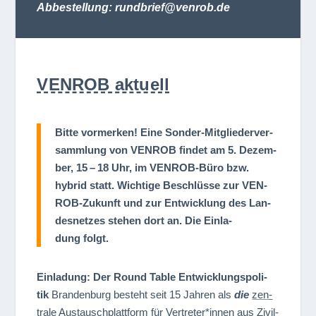
Abbestellung: rundbrief@venrob.de
VENROB aktuell
Bitte vor­mer­ken!
Eine Son­der-Mit­glie­der­ver­
samm­lung von VENROB fin­det am 5. Dezem­
ber, 15 – 18 Uhr, im VEN­ROB-Büro bzw.
hybrid statt. Wich­tige Beschlüsse zur VEN­
ROB-Zukunft und zur Ent­wick­lung des Lan­
des­net­zes ste­hen dort an. Die Ein­la­
dung folgt.
Ein­la­dung: Der Round Table Ent­wick­lungs­po­li­
tik
Bran­den­burg besteht seit 15 Jah­ren als
die
zen­
trale Aus­tausch­platt­form für Vertreter*innen aus Zivil­