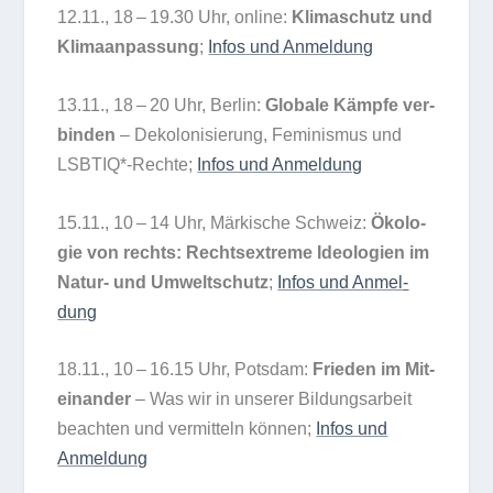
12.11., 18 – 19.30 Uhr, online:
Kli­ma­schutz und
Kli­ma­an­pas­sung
;
Infos und Anmel­dung
13.11., 18 – 20 Uhr, Ber­lin:
Glo­bale Kämpfe ver­
bin­den
– Deko­lo­ni­sie­rung, Femi­nis­mus und
LSBTIQ*-Rechte;
Infos und Anmel­dung
15.11., 10 – 14 Uhr, Mär­ki­sche Schweiz:
Öko­lo­
gie von rechts: Rechts­extreme Ideo­lo­gien im
Natur- und Umwelt­schutz
;
Infos und Anmel­
dung
18.11., 10 – 16.15 Uhr, Pots­dam:
Frie­den im Mit­
ein­an­der
– Was wir in unse­rer Bil­dungs­ar­beit
beach­ten und ver­mit­teln kön­nen;
Infos und
Anmeldung