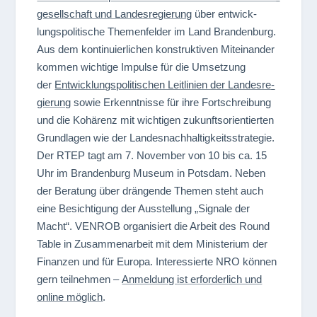
ge­sell­schaft und Lan­des­re­gie­rung
über ent­wick­
lungs­po­li­ti­sche The­men­fel­der im Land Bran­den­burg.
Aus dem kon­ti­nu­ier­li­chen kon­struk­ti­ven Mit­ein­an­der
kom­men wich­tige Impulse für die Umset­zung
der
Ent­wick­lungs­po­li­ti­schen Leit­li­nien der Lan­des­re­
gie­rung
sowie Erkennt­nisse für ihre Fort­schrei­bung
und die Kohä­renz mit wich­ti­gen zukunfts­ori­en­tier­ten
Grund­la­gen wie der Lan­des­nach­hal­tig­keits­stra­te­gie.
Der RTEP tagt am 7. Novem­ber von 10 bis ca. 15
Uhr im Bran­den­burg Museum in Pots­dam. Neben
der Bera­tung über drän­gende The­men steht auch
eine Besich­ti­gung der Aus­stel­lung „Signale der
Macht“. VENROB orga­ni­siert die Arbeit des Round
Table in Zusam­men­ar­beit mit dem Minis­te­rium der
Finan­zen und für Europa. Inter­es­sierte NRO kön­nen
gern teil­neh­men –
Anmel­dung ist erfor­der­lich und
online mög­lich
.