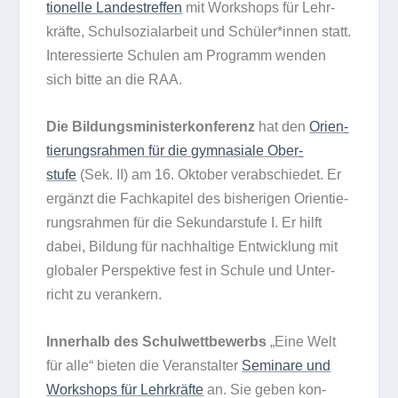
tio­nelle Lan­des­tref­fen
mit Work­shops für Lehr­
kräfte, Schul­so­zi­al­ar­beit und Schüler*innen statt.
Inter­es­sierte Schu­len am Pro­gramm wen­den
sich bitte an die RAA.
Die Bil­dungs­mi­nis­ter­kon­fe­renz
hat den
Ori­en­
tie­rungs­rah­men für die gym­na­siale Ober­
stufe
(Sek. II) am 16. Okto­ber ver­ab­schie­det. Er
ergänzt die Fach­ka­pi­tel des bis­he­ri­gen Ori­en­tie­
rungs­rah­men für die Sekun­dar­stufe I. Er hilft
dabei, Bil­dung für nach­hal­tige Ent­wick­lung mit
glo­ba­ler Per­spek­tive fest in Schule und Unter­
richt zu verankern.
Inner­halb des Schul­wett­be­werbs
„Eine Welt
für alle“ bie­ten die Ver­an­stal­ter
Semi­nare und
Work­shops für Lehr­kräfte
an. Sie geben kon­