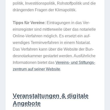
po­li­tik, Inves­ti­ti­ons­po­li­tik, Roh­stoff­po­li­tik und die
drän­gen­den Fra­gen der Klimapolitik.
Tipps für Ver­eine:
Ein­tra­gun­gen in das Ver­
eins­re­gis­ter sind mitt­ler­weile über das nota­ri­elle
Online-Ver­fah­ren mög­lich. Es ersetzt ein auf­
wen­di­ges Ter­min­ver­fah­ren in einem Nota­riat.
Das Ver­fah­ren kann über die Web­site der Bun­
des­no­tar­kam­mer gestar­tet wer­den. Aus­führ­li­che
Infor­ma­tio­nen bie­tet das
Ver­eins- und Stif­tungs­
zen­trum auf sei­ner Web­site
.
Veranstaltungen & digitale
Angebote