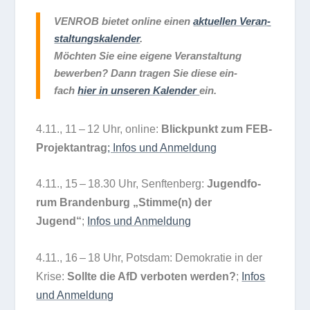
VENROB bie­tet online einen
aktu­el­len Ver­an­
stal­tungs­ka­len­der
.
Möch­ten Sie eine eigene Ver­an­stal­tung
bewer­ben? Dann tra­gen Sie diese ein­
fach
hier in unse­ren Kalen­der
ein.
4.11., 11 – 12 Uhr, online:
Blick­punkt zum FEB-
Pro­jekt­an­trag
; Infos und Anmel­dung
4.11., 15 – 18.30 Uhr, Senf­ten­berg:
Jugend­fo­
rum Bran­den­burg „Stimme(n) der
Jugend“
;
Infos und Anmel­dung
4.11., 16 – 18 Uhr, Pots­dam: Demo­kra­tie in der
Krise:
Sollte die AfD ver­bo­ten wer­den?
;
Infos
und Anmeldung