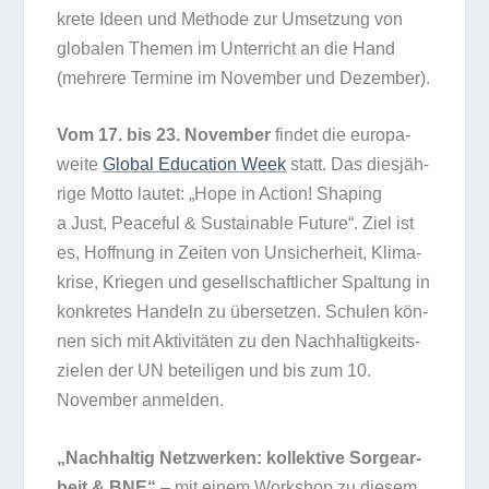
krete Ideen und Methode zur Umset­zung von
glo­ba­len The­men im Unter­richt an die Hand
(meh­rere Ter­mine im Novem­ber und Dezember).
Vom 17. bis 23. Novem­ber
fin­det die euro­pa­
weite
Glo­bal Edu­ca­tion Week
statt. Das dies­jäh­
rige Motto lau­tet: „Hope in Action! Sha­ping
a Just, Peaceful & Sus­tainable Future“. Ziel ist
es, Hoff­nung in Zei­ten von Unsi­cher­heit, Kli­ma­
krise, Krie­gen und gesell­schaft­li­cher Spal­tung in
kon­kre­tes Han­deln zu über­set­zen. Schu­len kön­
nen sich mit Akti­vi­tä­ten zu den Nach­hal­tig­keits­
zie­len der UN betei­li­gen und bis zum 10.
Novem­ber anmelden.
„Nach­hal­tig Netz­wer­ken: kol­lek­tive Sor­ge­ar­
beit & BNE“
– mit einem Work­shop zu die­sem