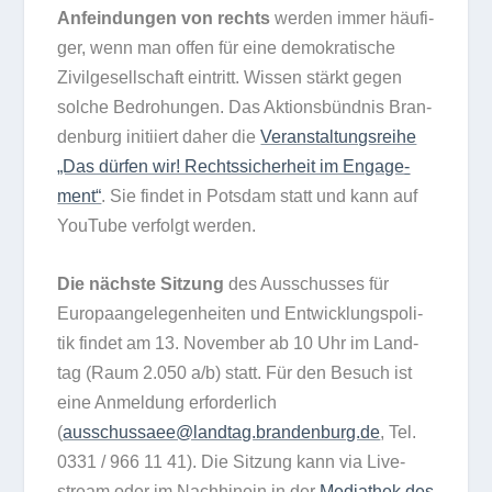
Anfein­dun­gen von rechts
wer­den immer häu­fi­
ger, wenn man offen für eine demo­kra­ti­sche
Zivil­ge­sell­schaft ein­tritt. Wis­sen stärkt gegen
sol­che Bedro­hun­gen. Das Akti­ons­bünd­nis Bran­
den­burg initi­iert daher die
Ver­an­stal­tungs­reihe
„Das dür­fen wir! Rechts­si­cher­heit im Enga­ge­
ment“
. Sie fin­det in Pots­dam statt und kann auf
You­Tube ver­folgt werden.
Die nächste Sit­zung
des Aus­schus­ses für
Euro­pa­an­ge­le­gen­hei­ten und Ent­wick­lungs­po­li­
tik fin­det am 13. Novem­ber ab 10 Uhr im Land­
tag (Raum 2.050 a/​b) statt. Für den Besuch ist
eine Anmel­dung erfor­der­lich
(
ausschussaee@landtag.brandenburg.de
, Tel.
0331 /​ 966 11 41). Die Sit­zung kann via Live­
stream oder im Nach­hin­ein in der
Media­thek des