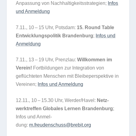
Anpas­sung von Nach­hal­tig­keits­stra­te­gien;
Infos
und Anmeldung
7.11., 10 – 15 Uhr, Pots­dam:
15. Round Table
Ent­wick­lungs­po­li­tik Bran­den­burg
;
Infos und
Anmel­dung
7.11., 13 – 19 Uhr, Prenz­lau:
Will­kom­men im
Ver­ein!
Fort­bil­dun­gen zur Inte­gra­tion von
geflüch­te­ten Men­schen mit Blei­be­per­spek­tive in
Ver­ei­nen;
Infos und Anmeldung
12.11., 10 – 15.30 Uhr, Werder/​Havel:
Netz­
werktref­fen Glo­ba­les Ler­nen Bran­den­burg
;
Infos und Anmel­
dung:
m.freudenschuss@brebit.org