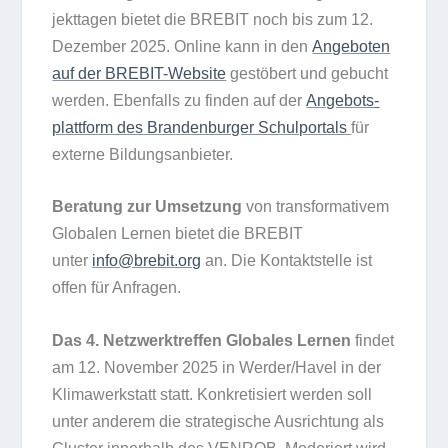
jekt­ta­gen bie­tet die BREBIT noch bis zum 12.
Dezem­ber 2025. Online kann in den
Ange­bo­ten
auf der BRE­BIT-Web­site
gestö­bert und gebucht
wer­den. Eben­falls zu fin­den auf der
Ange­bots­
platt­form des
Bran­den­bur­ger Schul­por­tals
für
externe Bildungsanbieter.
Bera­tung zur Umset­zung
von trans­for­ma­ti­vem
Glo­ba­len Ler­nen bie­tet die BREBIT
unter
info@brebit.org
an. Die Kon­takt­stelle ist
offen für Anfragen.
Das 4. Netz­werktref­fen Glo­ba­les Ler­nen
fin­det
am 12. Novem­ber 2025 in Werder/​Havel in der
Kli­ma­werk­statt statt. Kon­kre­ti­siert wer­den soll
unter ande­rem die stra­te­gi­sche Aus­rich­tung als