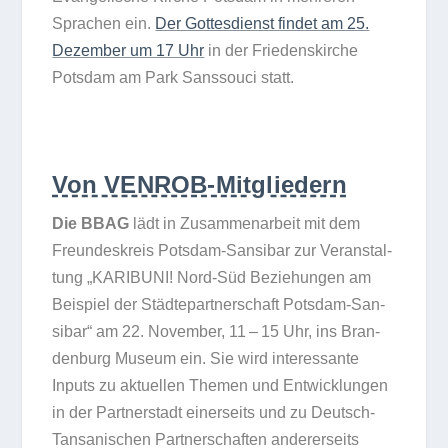
Spra­chen ein.
Der Got­tes­dienst fin­det am 25.
Dezem­ber um 17 Uhr
in der Frie­dens­kir­che
Pots­dam am Park Sans­souci statt.
Von VENROB-Mitgliedern
Die BBAG
lädt in Zusam­men­ar­beit mit dem
Freun­des­kreis Pots­dam-San­si­bar zur Ver­an­stal­
tung „KARIBUNI! Nord-Süd Bezie­hun­gen am
Bei­spiel der Städ­te­part­ner­schaft Pots­dam-San­
si­bar“ am 22. Novem­ber, 11 – 15 Uhr, ins Bran­
den­burg Museum ein. Sie wird inter­es­sante
Inputs zu aktu­el­len The­men und Ent­wick­lun­gen
in der Part­ner­stadt einer­seits und zu Deutsch-
Tan­sa­ni­schen Part­ner­schaf­ten ande­rer­seits