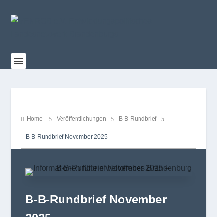
Home
Ver­öf­fent­li­chun­gen
B‑B-Rund­brief

5
5
5
B‑B‑Rundbrief Novem­ber 2025
B‑B-Rundbrief November