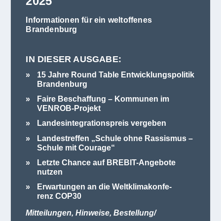
2025
Informationen für ein weltoffenes
Brandenburg
IN DIESER AUSGABE:
15 Jahre Round Table Ent­wick­lungs­po­li­tik
Brandenburg
Faire Beschaf­fung – Kom­mu­nen im
VENROB-Projekt
Lan­des­in­te­gra­ti­ons­preis vergeben
Lan­des­tref­fen „Schule ohne Ras­sis­mus –
Schule mit Courage“
Letzte Chance auf BRE­BIT-Ange­bote
nutzen
Erwar­tun­gen an die Welt­kli­ma­kon­fe­
renz COP30
Mit­tei­lun­gen, Hin­weise, Bestellung/​