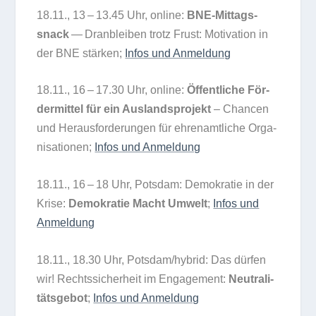
18.11., 13 – 13.45 Uhr, online:
BNE-Mit­tags­
snack
— Dran­blei­ben trotz Frust: Moti­va­tion in
der BNE stär­ken;
Infos und Anmeldung
18.11., 16 – 17.30 Uhr, online:
Öffent­li­che För­
der­mit­tel für ein Aus­lands­pro­jekt
– Chan­cen
und Her­aus­for­de­run­gen für ehren­amt­li­che Orga­
ni­sa­tio­nen;
Infos und Anmel­dung
18.11., 16 – 18 Uhr, Pots­dam: Demo­kra­tie in der
Krise:
Demo­kra­tie Macht Umwelt
;
Infos und
Anmeldung
18.11., 18.30 Uhr, Potsdam/​hybrid: Das dür­fen
wir! Rechts­si­cher­heit im Enga­ge­ment:
Neu­tra­li­
täts­ge­bot
;
Infos und Anmel­dung