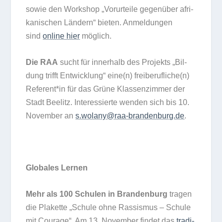
sowie den Work­shop „Vor­ur­teile gegen­über afri­
ka­ni­schen Län­dern“ bie­ten. Anmel­dun­gen
sind
online hier
möglich.
Die RAA
sucht für inner­halb des Pro­jekts „Bil­
dung trifft Ent­wick­lung“ eine(n) freiberufliche(n)
Referent*in für das Grüne Klas­sen­zim­mer der
Stadt Beelitz. Inter­es­sierte wen­den sich bis 10.
Novem­ber an
s.wolany@raa-brandenburg.de
.
Glo­ba­les Lernen
Mehr als 100 Schu­len in Bran­den­burg
tra­gen
die Pla­kette „Schule ohne Ras­sis­mus – Schule
mit Cou­rage“. Am 13. Novem­ber fin­det das
tra­di­