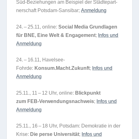
Süd-Bezie­hun­gen am Bei­spiel der Städ­te­part­
ner­schaft Pots­dam-San­si­bar;
Anmel­dung
24. – 25.11, online:
Social Media Grund­la­gen
für BNE, Eine Welt & Enga­ge­ment
;
Infos und
Anmeldung
24. – 16.11, Havel­see-
Fohrde:
Konsum.Macht.Zukunft
;
Infos und
Anmeldung
25.11., 11 – 12 Uhr, online:
Blick­punkt
zum
FEB-Ver­wen­dungs­nach­weis
;
Infos und
Anmel­dung
25.11., 16 – 18 Uhr, Pots­dam: Demo­kra­tie in der
Krise:
Die perse Uni­ver­si­tät
;
Infos und