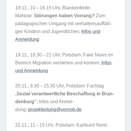
19.11., 10 – 16.15 Uhr, Blan­ken­felde-
Mahlow:
Stö­run­gen haben Vor­rang?
Zum
päd­ago­gi­schen Umgang mit ver­hal­tens­auf­fäl­li­
gen Kin­dern und Jugend­li­chen;
Infos und
Anmeldung
19.11., 18.30 – 21 Uhr, Pots­dam: Fake News im
Bereich Migra­tion ver­ste­hen und kon­tern;
Infos
und Anmel­dung
20.11., 9.30 – 15.30 Uhr, Pots­dam: Fach­tag
„
Sozial ver­ant­wort­li­che Beschaf­fung in Bran­
den­burg“
; Infos und Anmel­
dung:
projektleitung@venrob.de
22.11., 11 – 15 Uhr, Pots­dam: Kari­buni! Nord-