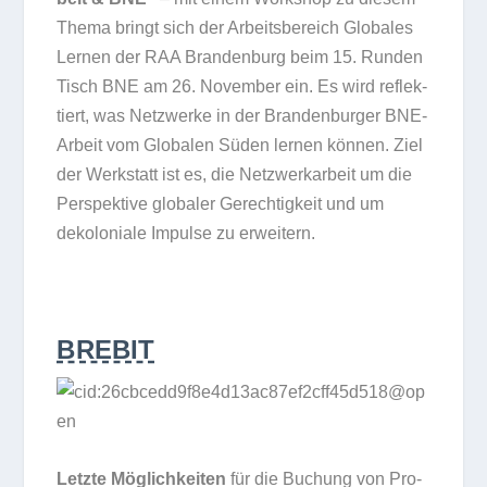
Thema bringt sich der Arbeits­be­reich Glo­ba­les
Ler­nen der RAA Bran­den­burg beim 15. Run­den
Tisch BNE am 26. Novem­ber ein. Es wird reflek­
tiert, was Netz­werke in der Bran­den­bur­ger BNE-
Arbeit vom Glo­ba­len Süden ler­nen kön­nen. Ziel
der Werk­statt ist es, die Netz­werk­ar­beit um die
Per­spek­tive glo­ba­ler Gerech­tig­keit und um
deko­lo­niale Impulse zu erweitern.
BREBIT
Letzte Mög­lich­kei­ten
für die Buchung von Pro­