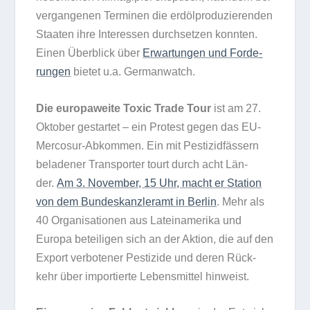
ver­gan­ge­nen Ter­mi­nen die erd­öl­pro­du­zie­ren­den
Staa­ten ihre Inter­es­sen durch­set­zen konn­ten.
Einen Über­blick über
Erwar­tun­gen und For­de­
run­gen
bie­tet u.a. Germanwatch.
Die euro­pa­weite Toxic Trade Tour
ist am 27.
Okto­ber gestar­tet – ein Pro­test gegen das EU-
Mer­co­sur-Abkom­men. Ein mit Pes­ti­zid­fäs­sern
bela­de­ner Trans­por­ter tourt durch acht Län­
der.
Am 3. Novem­ber, 15 Uhr, macht er Sta­tion
von dem Bun­des­kanz­ler­amt in Ber­lin
. Mehr als
40 Orga­ni­sa­tio­nen aus Latein­ame­rika und
Europa betei­li­gen sich an der Aktion, die auf den
Export ver­bo­te­ner Pes­ti­zide und deren Rück­
kehr über impor­tierte Lebens­mit­tel hinweist.