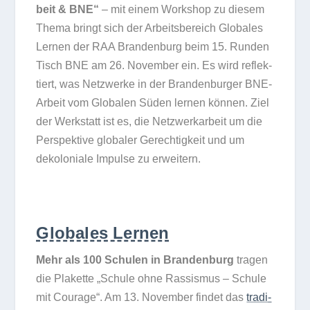
beit & BNE“
– mit einem Work­shop zu die­sem
Thema bringt sich der Arbeits­be­reich Glo­ba­les
Ler­nen der RAA Bran­den­burg beim 15. Run­den
Tisch BNE am 26. Novem­ber ein. Es wird reflek­
tiert, was Netz­werke in der Bran­den­bur­ger BNE-
Arbeit vom Glo­ba­len Süden ler­nen kön­nen. Ziel
der Werk­statt ist es, die Netz­werk­ar­beit um die
Per­spek­tive glo­ba­ler Gerech­tig­keit und um
deko­lo­niale Impulse zu erweitern.
Globales Lernen
Mehr als 100 Schu­len in Bran­den­burg
tra­gen
die Pla­kette „Schule ohne Ras­sis­mus – Schule
mit Cou­rage“. Am 13. Novem­ber fin­det das
tra­di­