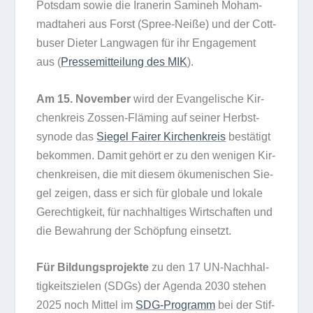
Pots­dam sowie die Ira­ne­rin Sami­neh Moham­
madta­heri aus Forst (Spree-Neiße) und der Cott­
bu­ser Die­ter Lang­wa­gen für ihr Enga­ge­ment
aus (
Pres­se­mit­tei­lung des MIK
).
Am 15. Novem­ber
wird der Evan­ge­li­sche Kir­
chen­kreis Zos­sen-Flä­ming auf sei­ner Herbst­
syn­ode das
Sie­gel Fai­rer Kir­chen­kreis
bestä­tigt
bekom­men. Damit gehört er zu den weni­gen Kir­
chen­krei­sen, die mit die­sem öku­me­ni­schen Sie­
gel zei­gen, dass er sich für glo­bale und lokale
Gerech­tig­keit, für nach­hal­ti­ges Wirt­schaf­ten und
die Bewah­rung der Schöp­fung einsetzt.
Für Bil­dungs­pro­jekte
zu den 17 UN-Nach­hal­
tig­keits­zie­len (SDGs) der Agenda 2030 ste­hen
2025 noch Mit­tel im
SDG-Pro­gramm
bei der Stif­