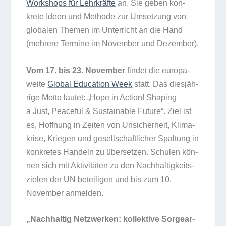
Work­shops für Lehr­kräfte
an. Sie geben kon­
krete Ideen und Methode zur Umset­zung von
glo­ba­len The­men im Unter­richt an die Hand
(meh­rere Ter­mine im Novem­ber und Dezember).
Vom 17. bis 23. Novem­ber
fin­det die euro­pa­
weite
Glo­bal Edu­ca­tion Week
statt. Das dies­jäh­
rige Motto lau­tet: „Hope in Action! Sha­ping
a Just, Peaceful & Sus­tainable Future“. Ziel ist
es, Hoff­nung in Zei­ten von Unsi­cher­heit, Kli­ma­
krise, Krie­gen und gesell­schaft­li­cher Spal­tung in
kon­kre­tes Han­deln zu über­set­zen. Schu­len kön­
nen sich mit Akti­vi­tä­ten zu den Nach­hal­tig­keits­
zie­len der UN betei­li­gen und bis zum 10.
Novem­ber anmelden.
„Nach­hal­tig Netz­wer­ken: kol­lek­tive Sor­ge­ar­