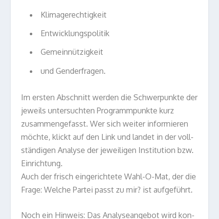
Kli­ma­ge­rech­tig­keit
Ent­wick­lungs­po­li­tik
Gemein­nüt­zig­keit
und Gen­der­fra­gen.
Im ers­ten Abschnitt wer­den die Schwer­punkte der
jeweils unter­such­ten Pro­gramm­punkte kurz
zusam­men­ge­fasst. Wer sich wei­ter infor­mie­ren
möchte, klickt auf den Link und lan­det in der voll­
stän­di­gen Ana­lyse der jewei­li­gen Insti­tu­tion bzw.
Ein­rich­tung.
Auch der frisch ein­ge­rich­tete Wahl-O-Mat, der die
Frage: Wel­che Par­tei passt zu mir? ist aufgeführt.
Noch ein Hin­weis: Das Ana­ly­se­an­ge­bot wird kon­