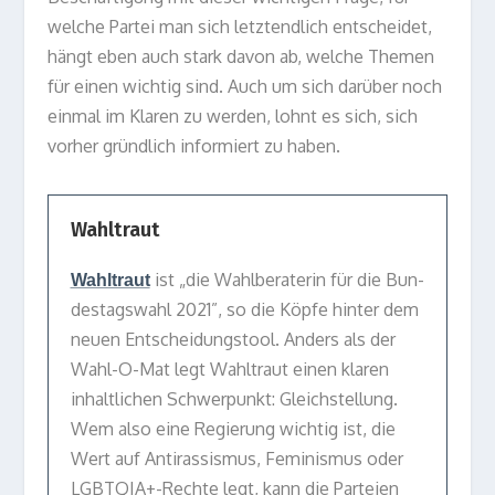
wel­che Par­tei man sich letzt­end­lich ent­schei­det,
hängt eben auch stark davon ab, wel­che The­men
für einen wich­tig sind. Auch um sich dar­über noch
ein­mal im Kla­ren zu wer­den, lohnt es sich, sich
vor­her gründ­lich infor­miert zu haben.
Wahltraut
ist „die Wahl­be­ra­te­rin für die Bun­
Wahl­traut
des­tags­wahl 2021”, so die Köpfe hin­ter dem
neuen Ent­schei­dungs­tool. Anders als der
Wahl-O-Mat legt Wahl­traut einen kla­ren
inhalt­li­chen Schwer­punkt: Gleich­stel­lung.
Wem also eine Regie­rung wich­tig ist, die
Wert auf Anti­ras­sis­mus, Femi­nis­mus oder
LGBTQIA+-Rechte legt, kann die Par­teien