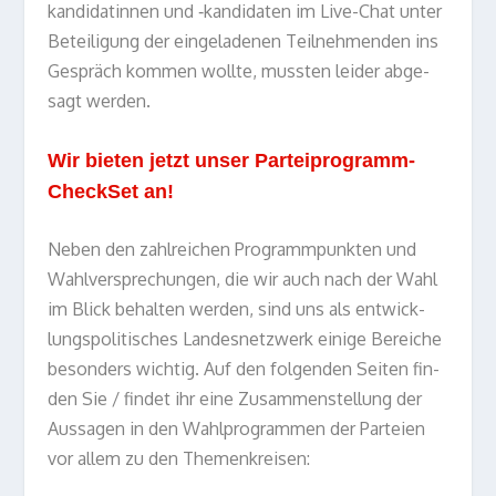
kan­di­da­tin­nen und ‑kan­di­da­ten im Live-Chat unter
Betei­li­gung der ein­ge­la­de­nen Teil­neh­men­den ins
Gespräch kom­men wollte, muss­ten lei­der abge­
sagt werden.
Wir bie­ten jetzt unser Par­tei­pro­gramm-
Check­Set an!
Neben den zahl­rei­chen Pro­gramm­punk­ten und
Wahl­ver­spre­chun­gen, die wir auch nach der Wahl
im Blick behal­ten wer­den, sind uns als ent­wick­
lungs­po­li­ti­sches Lan­des­netz­werk einige Berei­che
beson­ders wich­tig. Auf den fol­gen­den Sei­ten fin­
den Sie /​ fin­det ihr eine Zusam­men­stel­lung der
Aus­sa­gen in den Wahl­pro­gram­men der Par­teien
vor allem zu den Themenkreisen: