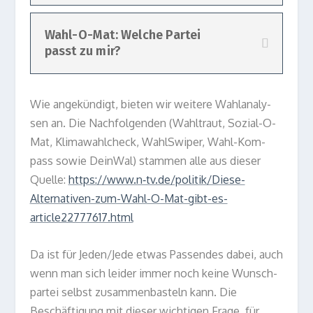
Wahl-O-Mat: Welche Partei
passt zu mir?
Wie ange­kün­digt, bie­ten wir wei­tere Wahl­ana­ly­
sen an. Die Nach­fol­gen­den (Wahl­traut, Sozial-O-
Mat, Kli­ma­wahl­ch­eck, Wahl­Swi­per, Wahl-Kom­
pass sowie DeinWal) stam­men alle aus die­ser
Quelle:
https://www.n‑tv.de/politik/Diese-
Alternativen-zum-Wahl-O-Mat-gibt-es-
article22777617.html
Da ist für Jeden/​Jede etwas Pas­sen­des dabei, auch
wenn man sich lei­der immer noch keine Wunsch­
par­tei selbst zusam­men­bas­teln kann. Die
Beschäf­ti­gung mit die­ser wich­ti­gen Frage, für