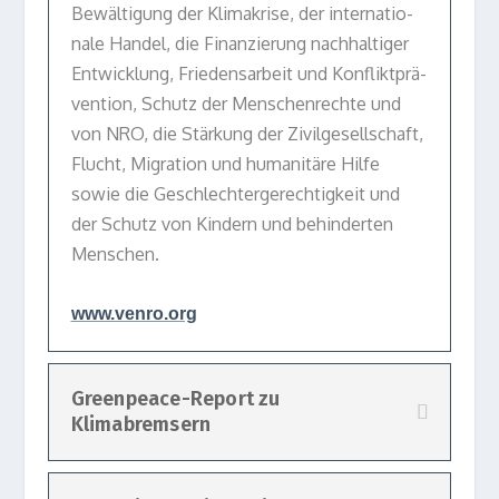
Bewäl­ti­gung der Kli­ma­krise, der inter­na­tio­
nale Han­del, die Finan­zie­rung nach­hal­ti­ger
Ent­wick­lung, Frie­dens­ar­beit und Kon­flikt­prä­
ven­tion, Schutz der Men­schen­rechte und
von NRO, die Stär­kung der Zivil­ge­sell­schaft,
Flucht, Migra­tion und huma­ni­täre Hilfe
sowie die Geschlech­ter­ge­rech­tig­keit und
der Schutz von Kin­dern und behin­der­ten
Menschen.
www​.venro​.org
Greenpeace-Report zu
Klimabremsern