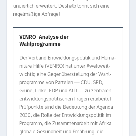
ti­nu­ier­lich erwei­tert. Des­halb lohnt sich eine
regel­mä­ßige Abfrage!
VENRO-Analyse der
Wahlprogramme
Der Ver­band Ent­wick­lungs­po­li­tik und Huma­
ni­täre Hilfe (VENRO) hat unter #welt­weit­
wich­tig eine Gegen­über­stel­lung der Wahl­
pro­gramme von Par­teien — CDU, SPD,
Grüne, Linke, FDP und AfD — zu zen­tra­len
ent­wick­lungs­po­li­ti­schen Fra­gen erar­bei­tet.
Prüf­punkte sind die Bedeu­tung der Agenda
2030, die Rolle der Ent­wick­lungs­po­li­tik im
Pro­gramm, die Zusam­men­ar­beit mit Afrika,
glo­bale Gesund­heit und Ernäh­rung, die