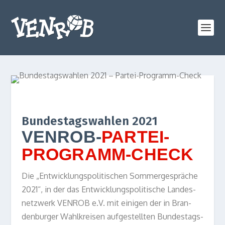
Bundestagswahlen 2021
VENROB-
PARTEI-
PROGRAMM-CHECK
Die „Ent­wick­lungs­po­li­ti­schen Som­mer­ge­sprä­che
2021“, in der das Ent­wick­lungs­po­li­ti­sche Lan­des­
netz­werk VENROB e.V. mit eini­gen der in Bran­
den­bur­ger Wahl­krei­sen auf­ge­stell­ten Bun­des­tags­