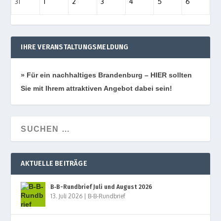
31
1
2
3
4
5
6
IHRE VERANSTALTUNGSMELDUNG
» Für ein nach­hal­ti­ges Bran­den­burg – HIER soll­ten
Sie mit Ihrem attrak­ti­ven Ange­bot dabei sein!
AKTUELLE BEITRÄGE
B‑B-Rundbrief Juli und August 2026
13. Juli 2026
|
B-B-Rundbrief