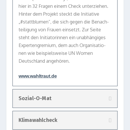
hier in 32 Fra­gen einem Check unter­zie­hen.
Hin­ter dem Pro­jekt steckt die Initia­tive
„#statt­blu­men”, die sich gegen die Benach­
tei­li­gung von Frauen ein­setzt. Zur Seite
steht den Initia­to­rin­nen ein unab­hän­gi­ges
Exper­ten­gre­mium, dem auch Orga­ni­sa­tio­
nen wie bei­spiels­weise UN Women
Deutsch­land angehören.
www​.wahl​traut​.de
Sozial-O-Mat
Klimawahlcheck