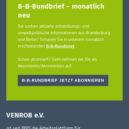
B-B-Bundbrief – monatlich
neu
Sie suchen aktuelle entwicklungs- und
umweltpolitische Informationen aus Brandenburg
und Berlin? Schauen Sie in unserem monatlich
erscheinenden
.
B-B-Rundbrief
Schon abonniert? Gern nehmen wir Sie als
Abonnentin/Abonnenten auf.
B-B-RUNDBRIEF JETZT ABONNIEREN
VENROB e.V.
ist seit 1995 die Arbeitsplattform für