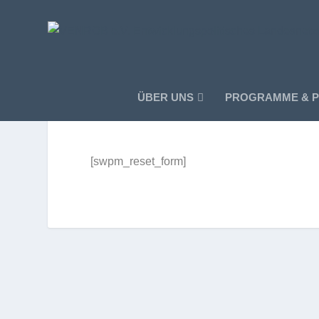
ÜBER UNS
PROGRAMME & P
Passwort zurücksetzen
[swpm_​reset_​form]