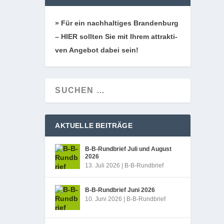
» Für ein nach­hal­ti­ges Bran­den­burg
– HIER soll­ten Sie mit Ihrem attrak­ti­
ven Ange­bot dabei sein!
AKTUELLE BEITRÄGE
B‑B-Rundbrief Juli und August
2026
13. Juli 2026
|
B-B-Rundbrief
B‑B-Rundbrief Juni 2026
10. Juni 2026
|
B-B-Rundbrief