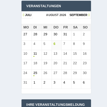
VERANSTALTUNGEN
JULI
AUGUST 2026
SEPTEMBER
MO
DI
MI
DO
FR
SA
SO
27
28
29
30
31
1
2
3
4
5
6
7
8
9
10
11
12
13
14
15
16
17
18
19
20
21
22
23
24
25
26
27
28
29
30
31
1
2
3
4
5
6
IHRE VERANSTALTUNGSMELDUNG