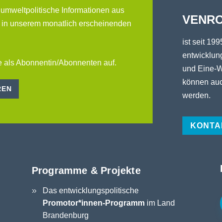
 umweltpolitische Informationen aus
VENRO
 in unserem monatlich erscheinenden
ist seit 199
entwicklung
 als Abonnentin/Abonnenten auf.
und Eine-W
können auc
REN
werden.
KONTA
Programme & Projekte
Das entwicklungspolitische
Promotor*innen-Programm
im Land
Brandenburg