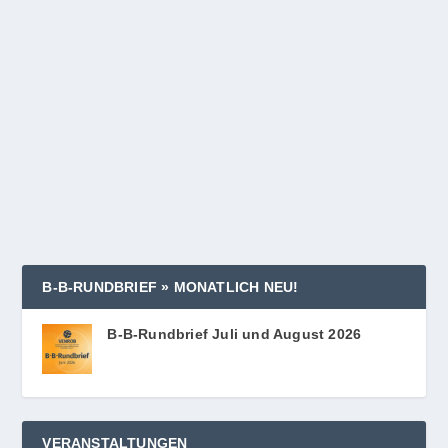
Auf Augenhöhe? Dekoloniale und empowernde
Ansätze in der internationalen Zusammenarbeit
4. März 2026
In unse­rer viel­fach erprob­ten Web­i­nar­reihe machen
wir uns gemein­sam auf den Weg, um...
WEITERLESEN
B‑B‑RUNDBRIEF » MONATLICH NEU!
B‑B-Rundbrief Juli und August 2026
VERANSTALTUNGEN