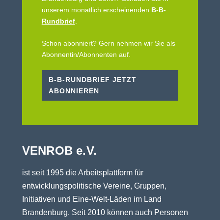
unserem monatlich erscheinenden
B-B-
Rundbrief
.
Schon abonniert? Gern nehmen wir Sie als
Abonnentin/Abonnenten auf.
B-B-RUNDBRIEF JETZT
ABONNIEREN
VENROB e.V.
ist seit 1995 die Arbeitsplattform für
entwicklungspolitische Vereine, Gruppen,
Initiativen und Eine-Welt-Läden im Land
Brandenburg. Seit 2010 können auch Personen