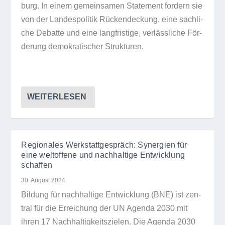
burg. In einem gemein­sa­men State­ment for­dern sie
von der Lan­des­po­li­tik Rücken­de­ckung, eine sach­li­
che Debatte und eine lang­fris­tige, ver­läss­li­che För­
de­rung demo­kra­ti­scher Strukturen.
WEITERLESEN
Regionales Werkstattgespräch: Synergien für
eine weltoffene und nachhaltige Entwicklung
schaffen
30. August 2024
Bil­dung für nach­hal­tige Ent­wick­lung (BNE) ist zen­
tral für die Errei­chung der UN Agenda 2030 mit
ihren 17 Nach­hal­tig­keits­zie­len. Die Agenda 2030