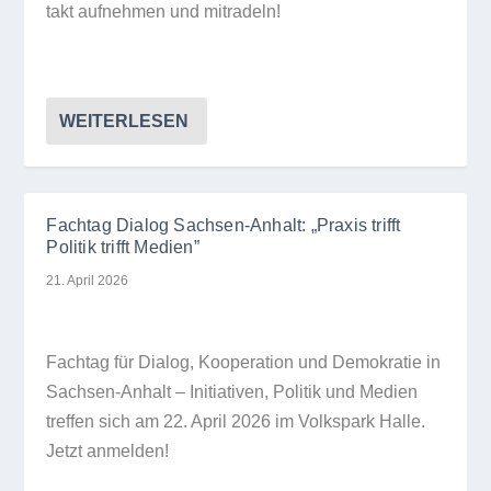
takt auf­neh­men und mitradeln!
WEITERLESEN
Fachtag Dialog Sachsen-Anhalt: „Praxis trifft
Politik trifft Medien”
21. April 2026
Fach­tag für Dia­log, Koope­ra­tion und Demo­kra­tie in
Sach­sen-Anhalt – Initia­ti­ven, Poli­tik und Medien
tref­fen sich am 22. April 2026 im Volks­park Halle.
Jetzt anmelden!