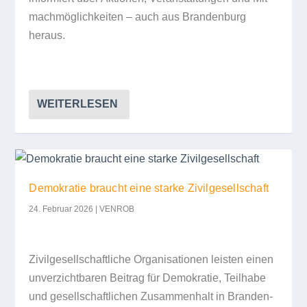
mach­mög­lich­kei­ten – auch aus Bran­den­burg
heraus.
WEITERLESEN
Demokratie braucht eine starke Zivilgesellschaft
24. Februar 2026
|
VENROB
Zivil­ge­sell­schaft­li­che Orga­ni­sa­tio­nen leis­ten einen
unver­zicht­ba­ren Bei­trag für Demo­kra­tie, Teil­habe
und gesell­schaft­li­chen Zusam­men­halt in Bran­den­