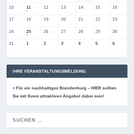
10
11
12
13
14
15
16
17
18
19
20
21
22
23
24
25
26
27
28
29
30
31
1
2
3
4
5
6
IHRE VERANSTALTUNGSMELDUNG
» Für ein nach­hal­ti­ges Bran­den­burg – HIER soll­ten
Sie mit Ihrem attrak­ti­ven Ange­bot dabei sein!