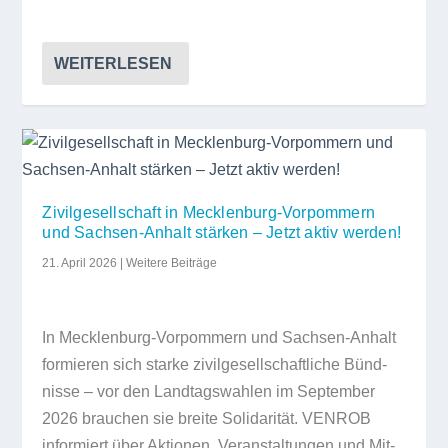
WEITERLESEN
Zivilgesellschaft in Mecklenburg-Vorpommern
und Sachsen-Anhalt stärken – Jetzt aktiv werden!
21. April 2026
|
Weitere Beiträge
In Meck­len­burg-Vor­pom­mern und Sach­sen-Anhalt
for­mie­ren sich starke zivil­ge­sell­schaft­li­che Bünd­
nisse – vor den Land­tags­wah­len im Sep­tem­ber
2026 brau­chen sie breite Soli­da­ri­tät. VENROB
infor­miert über Aktio­nen, Ver­an­stal­tun­gen und Mit­