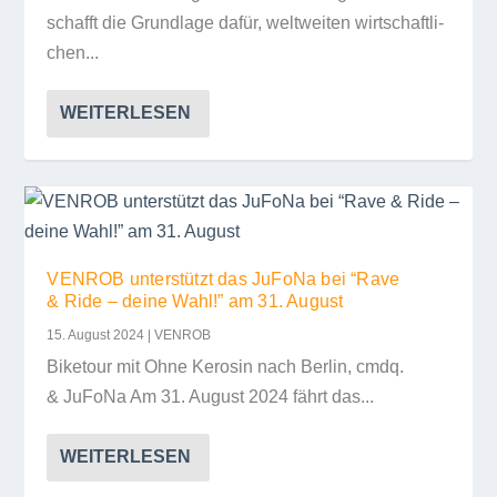
schafft die Grund­lage dafür, welt­wei­ten wirt­schaft­li­
chen...
WEITERLESEN
VENROB unterstützt das JuFoNa bei “Rave
& Ride – deine Wahl!” am 31. August
15. August 2024
|
VENROB
Biketour mit Ohne Kero­sin nach Ber­lin, cmdq.
& JuFoNa Am 31. August 2024 fährt das...
WEITERLESEN