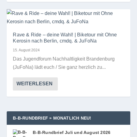
Rave & Ride – deine Wahl! | Biketour mit Ohne
Kerosin nach Berlin, cmdq. & JuFoNa
15. August 2024
Das Jugend­fo­rum Nach­halt­lig­keit Bran­den­burg
(JuFoNa) lädt euch /​ Sie ganz herz­lich zu...
WEITERLESEN
B‑B‑RUNDBRIEF » MONATLICH NEU!
B‑B-Rundbrief Juli und August 2026