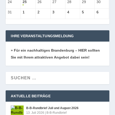
24
25
26
27
28
29
30
31
1
2
3
4
5
6
IHRE VERANSTALTUNGSMELDUNG
» Für ein nach­hal­ti­ges Bran­den­burg – HIER soll­ten
Sie mit Ihrem attrak­ti­ven Ange­bot dabei sein!
AKTUELLE BEITRÄGE
B‑B-Rundbrief Juli und August 2026
13. Juli 2026
|
B-B-Rundbrief