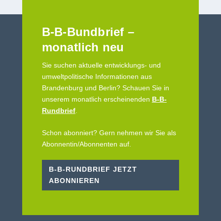
B-B-Bundbrief –
monatlich neu
Sie suchen aktuelle entwicklungs- und
umweltpolitische Informationen aus
Brandenburg und Berlin? Schauen Sie in
unserem monatlich erscheinenden
B-B-
Rundbrief
.
Schon abonniert? Gern nehmen wir Sie als
Abonnentin/Abonnenten auf.
B-B-RUNDBRIEF JETZT
ABONNIEREN