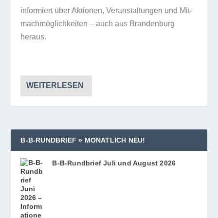
infor­miert über Aktio­nen, Ver­an­stal­tun­gen und Mit­
mach­mög­lich­kei­ten – auch aus Bran­den­burg
heraus.
WEITERLESEN
B‑B‑RUNDBRIEF » MONATLICH NEU!
B‑B-Rundbrief Juli und August 2026