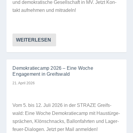
und demo­kra­ti­sche Gesell­schaft in MV. Jetzt Kon­
takt auf­neh­men und mitradeln!
WEITERLESEN
Demokratiecamp 2026 – Eine Woche
Engagement in Greifswald
21. April 2026
Vom 5. bis 12. Juli 2026 in der STRAZE Greifs­
wald: Eine Woche Demo­kra­tie­camp mit Haus­tür­ge­
sprä­chen, Klön­schnacks, Bal­lon­fahr­ten und Lager­
feuer-Dia­lo­gen. Jetzt per Mail anmelden!