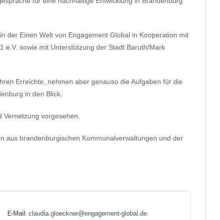
­sprä­che für eine nach­hal­tige Ent­wick­lung in Bran­den­burg“
n in der Einen Welt von Enga­ge­ment Glo­bal in Koope­ra­tion mit
 e.V. sowie mit Unter­stüt­zung der Stadt Baruth/​Mark
­ren Erreichte, neh­men aber genauso die Auf­ga­ben für die
den­burg in den Blick.
d Ver­net­zung vorgesehen.
den aus bran­den­bur­gi­schen Kom­mu­nal­ver­wal­tun­gen und der
E-Mail:
claudia.gloeckner@engagement-global.de