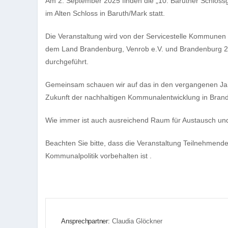
Am 2. Sep­tem­ber 2025 fin­den die „10. Baru­ther Schloss­ge
im Alten Schloss in Baruth/​Mark statt.
Die Ver­an­stal­tung wird von der Ser­vice­stelle Kom­mu­ne
dem Land Bran­den­burg, Ven­rob e.V. und Bran­den­burg 21
durchgeführt.
Gemein­sam schauen wir auf das in den ver­gan­ge­nen Jah
Zukunft der nach­hal­ti­gen Kom­mu­nal­ent­wick­lung in Bran­
Wie immer ist auch aus­rei­chend Raum für Aus­tausch un
Beach­ten Sie bitte, dass die Ver­an­stal­tung Teil­neh­men­
Kom­mu­nal­po­li­tik vor­be­hal­ten ist .
Ansprechpartner:
Claudia Glöckner