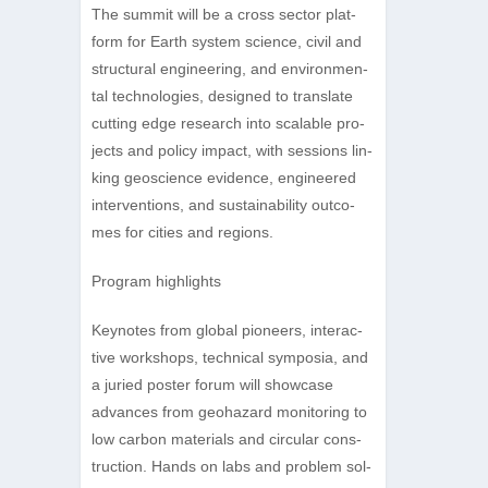
The sum­mit will be a cross sec­tor plat­
form for Earth sys­tem sci­ence, civil and
struc­tu­ral engi­nee­ring, and envi­ron­men­
tal tech­no­lo­gies, desi­gned to trans­late
cut­ting edge rese­arch into sca­lable pro­
jects and policy impact, with ses­si­ons lin­
king geo­sci­ence evi­dence, engi­nee­red
inter­ven­ti­ons, and sus­taina­bi­lity out­co­
mes for cities and regions.
Pro­gram highlights
Key­notes from glo­bal pio­neers, inter­ac­
tive work­shops, tech­ni­cal sym­po­sia, and
a juried pos­ter forum will show­case
advan­ces from geo­ha­zard moni­to­ring to
low car­bon mate­ri­als and cir­cu­lar con­s­
truc­tion. Hands on labs and pro­blem sol­