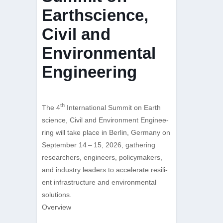
Earthscience,
Civil and
Environmental
Engineering
th
The 4
Inter­na­tio­nal Sum­mit on Earth
sci­ence, Civil and Envi­ron­ment Engi­nee­
ring will take place in Ber­lin, Ger­many on
Sep­tem­ber 14 – 15, 2026, gathe­ring
rese­ar­chers, engi­neers, poli­cy­ma­kers,
and indus­try lea­ders to acce­le­rate resi­li­
ent infra­struc­ture and envi­ron­men­tal
solutions.
Overview