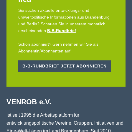
Sie suchen aktuelle entwicklungs- und
umweltpolitische Informationen aus Brandenburg
und Berlin? Schauen Sie in unserem monatlich
erscheinenden
B-B-Rundbrief
.
Schon abonniert? Gern nehmen wir Sie als
Abonnentin/Abonnenten auf.
B-B-RUNDBRIEF JETZT ABONNIEREN
VENROB e.V.
ist seit 1995 die Arbeitsplattform für
entwicklungspolitische Vereine, Gruppen, Initiativen und
Eine-Welt-Läden im Land Brandenburg. Seit 2010