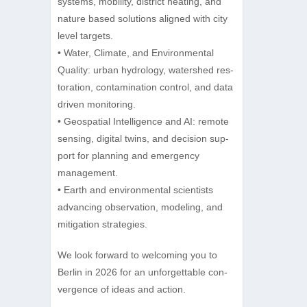
sys­tems, mobi­lity, dis­trict hea­ting, and
nature based solu­ti­ons ali­gned with city
level targets.
• Water, Cli­mate, and Envi­ron­men­tal
Qua­lity: urban hydro­logy, waters­hed res­
to­ra­tion, con­ta­mi­na­tion con­trol, and data
dri­ven monitoring.
• Geos­pa­tial Intel­li­gence and AI: remote
sens­ing, digi­tal twins, and decis­ion sup­
port for plan­ning and emer­gency
management.
• Earth and envi­ron­men­tal sci­en­tists
advan­cing obser­va­tion, mode­ling, and
miti­ga­tion strategies.
We look for­ward to wel­co­ming you to
Ber­lin in 2026 for an unfor­gettable con­
ver­gence of ideas and action.