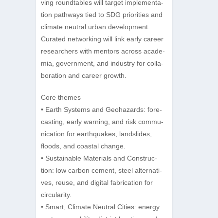
ving round­ta­bles will tar­get imple­men­ta­
tion pathways tied to SDG prio­ri­ties and
cli­mate neu­tral urban deve­lo­p­ment.
Cura­ted net­wor­king will link early career
rese­ar­chers with men­tors across aca­de­
mia, govern­ment, and indus­try for col­la­
bo­ra­tion and career growth.
Core the­mes
• Earth Sys­tems and Geo­ha­zards: fore­
cas­ting, early war­ning, and risk com­mu­
ni­ca­tion for ear­th­qua­kes, lands­li­des,
floods, and coas­tal change.
• Sus­tainable Mate­ri­als and Con­s­truc­
tion: low car­bon cement, steel alter­na­ti­
ves, reuse, and digi­tal fabri­ca­tion for
circularity.
• Smart, Cli­mate Neu­tral Cities: energy