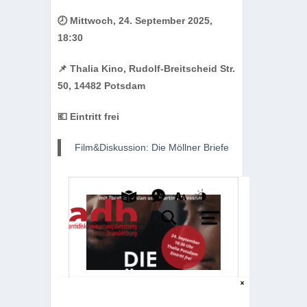
🕗 Mitt­woch, 24. Sep­tem­ber 2025,
18:30
📌 Tha­lia Kino, Rudolf-Breit­scheid Str.
50, 14482 Potsdam
💶 Ein­tritt frei
Film&Diskussion: Die Möll­ner Briefe
Eine Ver­an­stal­tung der Anti­dis­kri­mi­
nie­rungs­be­ra­tung Bran­den­burg der
Opfer­per­spek­tive e.V. in Koope­ra­tion
mit dem Tha­lia Kino Potsdam.