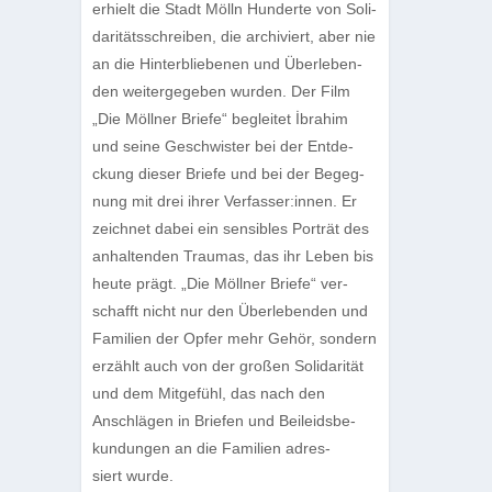
erhielt die Stadt Mölln Hun­derte von Soli­
da­ri­täts­schrei­ben, die archi­viert, aber nie
an die Hin­ter­blie­be­nen und Über­le­ben­
den wei­ter­ge­ge­ben wur­den. Der Film
„Die Möll­ner Briefe“ beglei­tet İbrahim
und seine Geschwis­ter bei der Ent­de­
ckung die­ser Briefe und bei der Begeg­
nung mit drei ihrer Verfasser:innen. Er
zeich­net dabei ein sen­si­bles Por­trät des
anhal­ten­den Trau­mas, das ihr Leben bis
heute prägt. „Die Möll­ner Briefe“ ver­
schafft nicht nur den Über­le­ben­den und
Fami­lien der Opfer mehr Gehör, son­dern
erzählt auch von der gro­ßen Soli­da­ri­tät
und dem Mit­ge­fühl, das nach den
Anschlä­gen in Brie­fen und Bei­leids­be­
kun­dun­gen an die Fami­lien adres­
siert wurde.