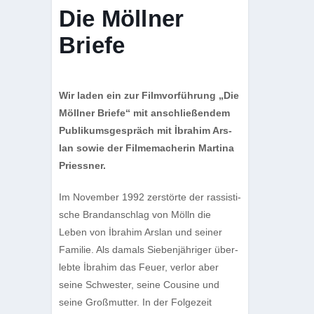
Die Möllner
Briefe
Wir laden ein zur Film­vor­füh­rung „Die
Möll­ner Briefe“ mit anschlie­ßen­dem
Publi­kums­ge­spräch mit İbrahim Ars­
lan sowie der Fil­me­ma­che­rin Mar­tina
Priessner.
Im Novem­ber 1992 zer­störte der ras­sis­ti­
sche Brand­an­schlag von Mölln die
Leben von İbrahim Ars­lan und sei­ner
Fami­lie. Als damals Sie­ben­jäh­ri­ger über­
lebte İbrahim das Feuer, ver­lor aber
seine Schwes­ter, seine Cou­sine und
seine Groß­mutter. In der Fol­ge­zeit