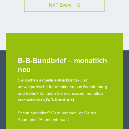
NXT Event
B-B-Bundbrief – monatlich
neu
Sie suchen aktuelle entwicklungs- und
umweltpolitische Informationen aus Brandenburg
und Berlin? Schauen Sie in unserem monatlich
erscheinenden
B-B-Rundbrief
.
Schon abonniert? Gern nehmen wir Sie als
Abonnentin/Abonnenten auf.