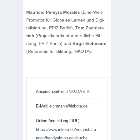
Mau­ricio Pereyra Mora­les
(Eine-Welt-
Pro­mo­tor für Glo­ba­les Ler­nen und Digi­
ta­li­sie­rung, EPIZ Ber­lin),
Tom Zschied­
rich
(Pro­jekt­ko­or­di­na­tor beruf­li­che Bil­
dung, EPIZ Ber­lin) und
Bir­git Eich­mann
(Refe­ren­tin für Bil­dung, INKOTA).
Ansprechpartner:
INKOTA e.V.
E-Mail:
eichmann@inkota.de
Online-Anmeldung (URL):
https://www.inkota.de/veranstaltu
ngen/handyaktion-goldsuche