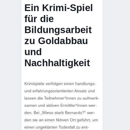
Ein Krimi-Spiel
für die
Bildungsarbeit
zu Goldabbau
und
Nachhaltigkeit
Kri­mi­spiele ver­fol­gen einen hand­lungs-
und erfah­rungs­ori­en­tier­ten Ansatz und
las­sen die Teilnehmer*innen zu auf­merk­
sa­men und akti­ven Ermittler*innen wer­
den. Bei „Wieso starb Ber­nardo?“ wer­
den sie an einen fik­ti­ven Ort geführt, um
einen unge­klär­ten Todes­fall zu ent­