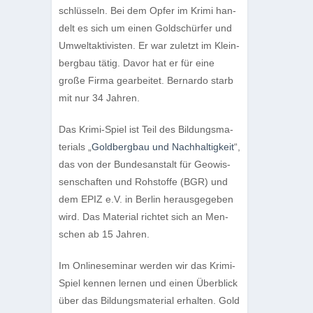
schlüs­seln. Bei dem Opfer im Krimi han­
delt es sich um einen Gold­schürfer und
Umwelt­ak­ti­vis­ten. Er war zuletzt im Klein­
berg­bau tätig. Davor hat er für eine
große Firma gear­bei­tet. Ber­nardo starb
mit nur 34 Jahren.
Das Krimi-Spiel ist Teil des Bil­dungs­ma­
te­ri­als „
Gold­berg­bau und Nach­hal­tig­keit
“,
das von der Bun­des­an­stalt für Geo­wis­
sen­schaf­ten und Roh­stoffe (BGR) und
dem EPIZ e.V. in Ber­lin her­aus­ge­ge­ben
wird. Das Mate­rial rich­tet sich an Men­
schen ab 15 Jahren.
Im Online­se­mi­nar wer­den wir das Krimi-
Spiel ken­nen ler­nen und einen Über­blick
über das Bil­dungs­ma­te­rial erhal­ten. Gold