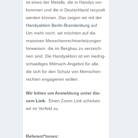
ist eines der Metalle, die in Han­dys vor­
kom­men und die in Deutsch­land recy­celt
wer­den kön­nen. Das zei­gen wir mit der
Han­d­yak­tion Ber­lin-Bran­den­burg
auf.
Um mehr noch: wir möch­ten auf die
mas­si­ven Men­schen­recht­ver­let­zun­gen
hin­wei­sen, die im Berg­bau zu ver­zeich­
nen sind. Die Han­d­yak­tion ist ein nied­rig­
schwel­li­ges Mit­mach-Ange­bot für alle,
die sich für den Schutz von Men­schen­
rech­ten enga­gie­ren wollen.
Wir bit­ten um Anmel­dung unter die­
sem
Link
.
Einen Zoom-Link schi­cken
wir im Vor­feld zu.
Referent*innen: