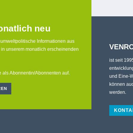
onatlich neu
 umweltpolitische Informationen aus
VENRO
 in unserem monatlich erscheinenden
ist seit 199
entwicklung
 als Abonnentin/Abonnenten auf.
und Eine-W
können auc
REN
werden.
KONTA