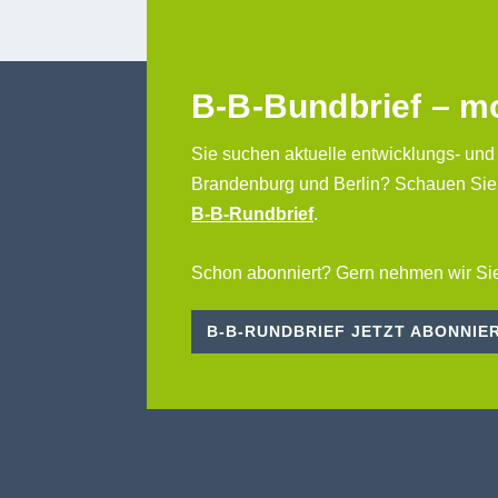
B-B-Bundbrief – m
Sie suchen aktuelle entwicklungs- und
Brandenburg und Berlin? Schauen Sie
B-B-Rundbrief
.
Schon abonniert? Gern nehmen wir Sie
B-B-RUNDBRIEF JETZT ABONNIE