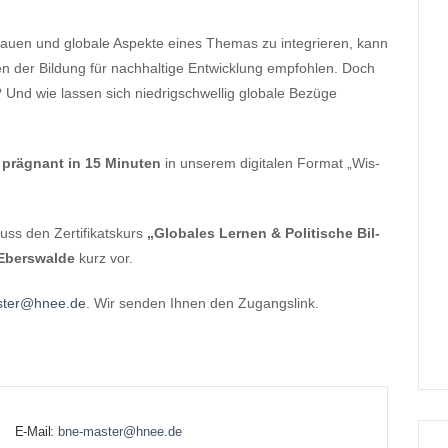
schauen und glo­bale Aspekte eines The­mas zu inte­grie­ren, kann
n der Bil­dung für nach­hal­tige Ent­wick­lung emp­foh­len. Doch
nd wie las­sen sich nied­rig­schwel­lig glo­bale Bezüge
 prä­gnant in 15 Minu­ten
in unse­rem digi­ta­len For­mat „Wis­
luss den Zer­ti­fi­kats­kurs
„Glo­ba­les Ler­nen & Poli­ti­sche Bil­
 Ebers­walde
kurz vor.
ster@hnee.de
. Wir sen­den Ihnen den Zugangslink.
E-Mail:
bne-master@hnee.de