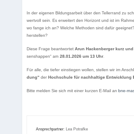
In der eige­nen Bil­dungs­ar­beit über den Tel­ler­rand zu 
wert­voll sein. Es erwei­tert den Hori­zont und ist im Rah­me
wo fange ich an? Wel­che Metho­den sind dafür geeig­net? U
herstellen?
Diese Frage beant­wor­tet
Arun Hacken­ber­ger kurz und
sens­hap­pen“ am
28.01.2026 um 13 Uhr
.
Für alle, die tie­fer ein­stie­gen wol­len, stel­len wir im Ansch
dung“
der
Hoch­schule für nach­hal­tige Ent­wick­lung
Bitte mel­den Sie sich mit einer kur­zen E‑Mail an
bne-ma
Ansprechpartner:
Lea Potrafke