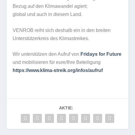
Bezug auf den Kli­ma­wan­del agiert;
glo­bal und auch in die­sem Land.
VENROB reiht sich des­halb ein in den brei­ten
Unter­stüt­zer­kreis des Klimastreikes.
Wir unter­stüt­zen den Auf­ruf von
Fri­days for Future
und mobi­li­sie­ren für eure/​Ihre Beteiligung
https://​www​.klima​-streik​.org/​i​n​f​o​s​/​a​ufruf
AKTIE: