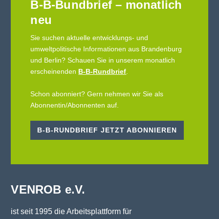
B-B-Bundbrief – monatlich
neu
Sie suchen aktuelle entwicklungs- und
umweltpolitische Informationen aus Brandenburg
und Berlin? Schauen Sie in unserem monatlich
erscheinenden
B-B-Rundbrief
.
Schon abonniert? Gern nehmen wir Sie als
Abonnentin/Abonnenten auf.
B-B-RUNDBRIEF JETZT ABONNIEREN
VENROB e.V.
ist seit 1995 die Arbeitsplattform für