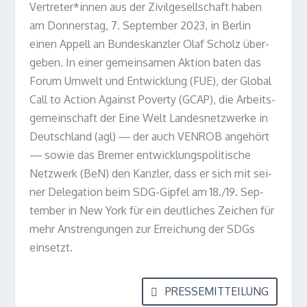
Vertreter*innen aus der Zivil­ge­sell­schaft haben
am Don­ners­tag, 7. Sep­tem­ber 2023, in Ber­lin
einen Appell an Bun­des­kanz­ler Olaf Scholz über­
ge­ben. In einer gemein­sa­men Aktion baten das
Forum Umwelt und Ent­wick­lung (FUE), der Glo­bal
Call to Action Against Poverty (GCAP), die Arbeits­
ge­mein­schaft der Eine Welt Lan­des­netz­werke in
Deutsch­land (agl) — der auch VENROB ange­hört
— sowie das Bre­mer ent­wick­lungs­po­li­ti­sche
Netz­werk (BeN) den Kanz­ler, dass er sich mit sei­
ner Dele­ga­tion beim SDG-Gip­fel am 18./19. Sep­
tem­ber in New York für ein deut­li­ches Zei­chen für
mehr Anstren­gun­gen zur Errei­chung der SDGs
einsetzt.
PRESSEMITTEILUNG