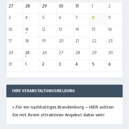
27
28
29
30
31
1
2
3
4
5
6
7
8
9
10
11
12
13
14
15
16
17
18
19
20
21
22
23
24
25
26
27
28
29
30
31
1
2
3
4
5
6
IHRE VERANSTALTUNGSMELDUNG
» Für ein nach­hal­ti­ges Bran­den­burg – HIER soll­ten
Sie mit Ihrem attrak­ti­ven Ange­bot dabei sein!