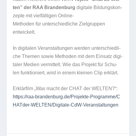
ten” der RAA Bran­den­burg
digi­tale Bil­dungs­kon­
zepte mit viel­fäl­ti­gen Online-
Metho­den für unter­schied­li­che Ziel­grup­pen
entwickelt.
In digi­ta­len Ver­an­stal­tun­gen wer­den unter­schied­li­
che The­men sowie Metho­den mit dem Ein­satz digi­
ta­ler Medien ver­mit­telt. Wie das Pro­jekt für Schu­
len funk­tio­niert, wird in einem klei­nen Clip erklärt.
Erklär­film „Was macht der CHAT der WELTEN?“:
https://​raa​-bran​den​burg​.de/​P​r​o​j​e​k​t​e​-​P​r​o​g​r​a​m​m​e​/​C​
H​A​T​d​e​r​-​W​E​L​T​E​N​/​D​i​g​i​t​a​l​e​-​C​d​W​-​V​e​r​a​n​s​t​a​l​t​ungen