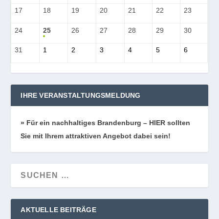
17
18
19
20
21
22
23
24
25
26
27
28
29
30
31
1
2
3
4
5
6
IHRE VERANSTALTUNGSMELDUNG
» Für ein nach­hal­ti­ges Bran­den­burg – HIER soll­ten
Sie mit Ihrem attrak­ti­ven Ange­bot dabei sein!
AKTUELLE BEITRÄGE