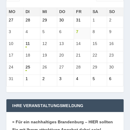
MO
DI
MI
DO
FR
SA
SO
27
28
29
30
31
1
2
3
4
5
6
7
8
9
10
11
12
13
14
15
16
17
18
19
20
21
22
23
24
25
26
27
28
29
30
31
1
2
3
4
5
6
IHRE VERANSTALTUNGSMELDUNG
» Für ein nach­hal­ti­ges Bran­den­burg – HIER soll­ten
Sie mit Ihrem attrak­ti­ven Ange­bot dabei sein!