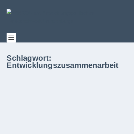
Schlagwort:
Entwicklungszusammenarbeit
Auf Augenhöhe? Dekoloniale und empowernde
Ansätze in der internationalen Zusammenarbeit
4. März 2026
In unse­rer viel­fach erprob­ten Web­i­nar­reihe machen
wir uns gemein­sam auf den Weg, um...