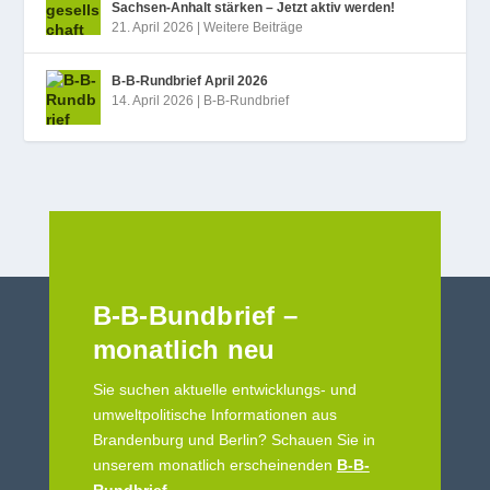
Sachsen-Anhalt stärken – Jetzt aktiv werden!
21. April 2026
|
Weitere Beiträge
B‑B-Rundbrief April 2026
14. April 2026
|
B-B-Rundbrief
B-B-Bundbrief –
monatlich neu
Sie suchen aktuelle entwicklungs- und
umweltpolitische Informationen aus
Brandenburg und Berlin? Schauen Sie in
unserem monatlich erscheinenden
B-B-