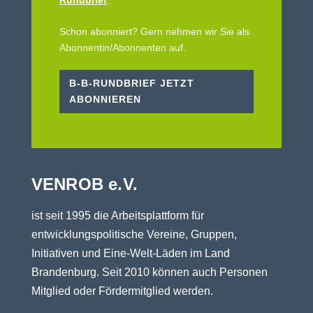
Rundbrief
.
Schon abonniert? Gern nehmen wir Sie als
Abonnentin/Abonnenten auf.
B-B-RUNDBRIEF JETZT
ABONNIEREN
VENROB e.V.
ist seit 1995 die Arbeitsplattform für
entwicklungspolitische Vereine, Gruppen,
Initiativen und Eine-Welt-Läden im Land
Brandenburg. Seit 2010 können auch Personen
Mitglied oder Fördermitglied werden.