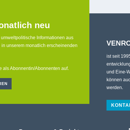
onatlich neu
 umweltpolitische Informationen aus
VENRO
 in unserem monatlich erscheinenden
ist seit 199
entwicklung
e als Abonnentin/Abonnenten auf.
und Eine-W
können auc
REN
werden.
KONTA