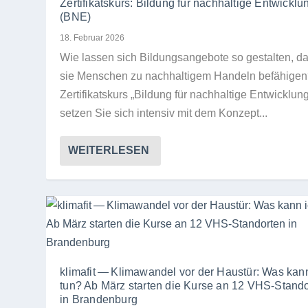
Zertifikatskurs: Bildung für nachhaltige Entwicklu
(BNE)
18. Februar 2026
Wie las­sen sich Bil­dungs­an­ge­bote so gestal­ten, d
sie Men­schen zu nach­hal­ti­gem Han­deln befähige
Zer­ti­fi­kats­kurs „Bil­dung für nach­hal­tige Ent­wick­lun
set­zen Sie sich inten­siv mit dem Kon­zept...
WEITERLESEN
klimafit — Klimawandel vor der Haustür: Was kan
tun? Ab März starten die Kurse an 12 VHS-Stand
in Brandenburg