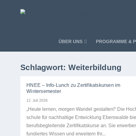
ÜBER UNS
PROGRAMME & P
Schlagwort:
Weiterbildung
HNEE – Info-Lunch zu Zertifikatskursen im
Wintersemester
12. Juli 2026
„Heute ler­nen, mor­gen Wan­del gestalten!“ Die Hoc
schule für nach­hal­tige Ent­wick­lung Ebers­walde bie­
berufs­be­glei­tende Zer­ti­fi­kats­kurse an. Sie erwer­be
fun­dier­tes Wis­sen und erwei­tern Ihr...