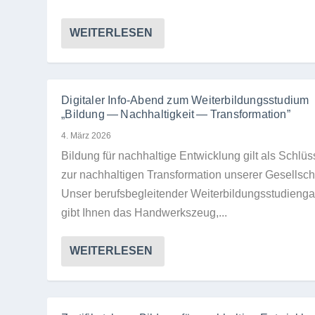
WEITERLESEN
Digitaler Info-Abend zum Weiterbildungsstudium
„Bildung — Nachhaltigkeit — Transformation”
4. März 2026
Bil­dung für nach­hal­tige Ent­wick­lung gilt als Schlüs­
zur nach­hal­ti­gen Trans­for­ma­tion unse­rer Gesell­sch
Unser berufs­be­glei­ten­der Wei­ter­bil­dungs­stu­di­en­g
gibt Ihnen das Hand­werks­zeug,...
WEITERLESEN