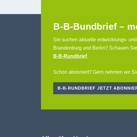
B-B-Bundbrief – m
Sie suchen aktuelle entwicklungs- und
Brandenburg und Berlin? Schauen Sie
B-B-Rundbrief
.
Schon abonniert? Gern nehmen wir Si
B-B-RUNDBRIEF JETZT ABONNIE