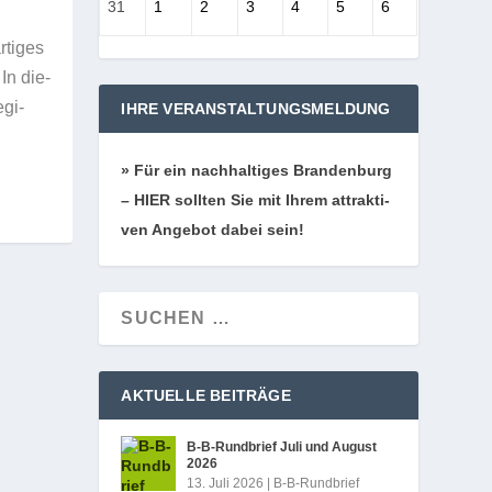
31
1
2
3
4
5
6
ti­ges
In die­
­gi­
IHRE VERANSTALTUNGSMELDUNG
» Für ein nach­hal­ti­ges Bran­den­burg
– HIER soll­ten Sie mit Ihrem attrak­ti­
ven Ange­bot dabei sein!
AKTUELLE BEITRÄGE
B‑B-Rundbrief Juli und August
2026
13. Juli 2026
|
B-B-Rundbrief