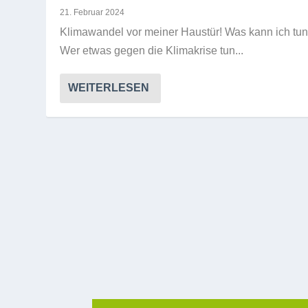
21. Februar 2024
Kli­ma­wan­del vor mei­ner Haus­tür! Was kann ich tu
Wer etwas gegen die Kli­ma­krise tun...
WEITERLESEN