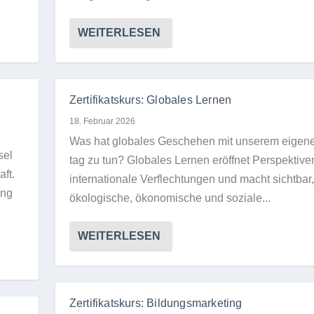
WEITERLESEN
Zertifikatskurs: Globales Lernen
18. Februar 2026
Was hat glo­ba­les Gesche­hen mit unse­rem eige­ne
sel
tag zu tun? Glo­ba­les Ler­nen eröff­net Per­spek­ti­ve
aft.
inter­na­tio­nale Ver­flech­tun­gen und macht sicht­bar
ang
öko­lo­gi­sche, öko­no­mi­sche und soziale...
WEITERLESEN
Zertifikatskurs: Bildungsmarketing