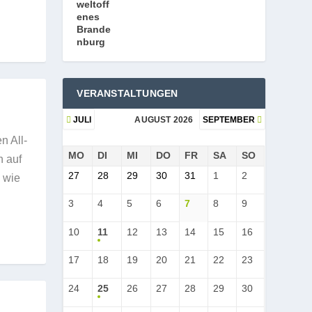
VERANSTALTUNGEN
JULI
AUGUST 2026
SEPTEMBER
n All­
MO
DI
MI
DO
FR
SA
SO
n auf
27
28
29
30
31
1
2
, wie
3
4
5
6
7
8
9
10
11
12
13
14
15
16
17
18
19
20
21
22
23
24
25
26
27
28
29
30