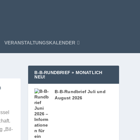
VERANSTALTUNGSKALENDER
B‑B‑RUNDBRIEF » MONATLICH
NEU!
m
B‑B-Rundbrief Juli und
August 2026
s­sel
chaft.
g „Bil­