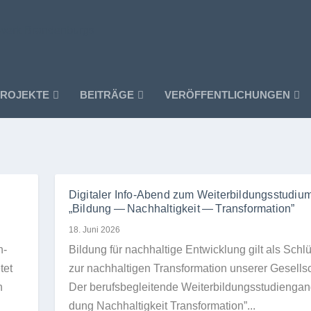
ROJEKTE
BEITRÄGE
VERÖFFENTLICHUNGEN
Digitaler Info-Abend zum Weiterbildungsstudiu
„Bildung — Nachhaltigkeit — Transformation”
18. Juni 2026
h­
Bil­dung für nach­hal­tige Ent­wick­lung gilt als Schlü
tet
zur nach­hal­ti­gen Trans­for­ma­tion unse­rer Gesell­s
n
Der berufs­be­glei­tende Wei­ter­bil­dungs­stu­di­en­gan
dung Nach­hal­tig­keit Trans­for­ma­tion”...