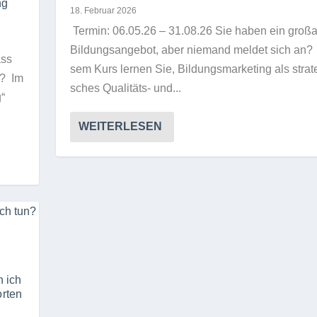
ng
18. Februar 2026
Ter­min: 06.05.26 – 31.08.26 Sie haben ein groß­ar­
Bil­dungs­an­ge­bot, aber nie­mand mel­det sich an? 
ass
sem Kurs ler­nen Sie, Bil­dungs­mar­ke­ting als stra­te
n? Im
sches Qua­li­täts- und...
g“
WEITERLESEN
n ich
orten