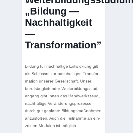
„Bildung —
Nachhaltigkeit
—
Transformation”
Bil­dung für nach­hal­tige Ent­wick­lung gilt
als Schlüs­sel zur nach­hal­ti­gen Trans­for­
ma­tion unse­rer Gesell­schaft. Unser
berufs­be­glei­ten­der Wei­ter­bil­dungs­stu­di­
en­gang gibt Ihnen das Hand­werks­zeug,
nach­hal­tige Ver­än­de­rungs­pro­zesse
durch gut geplante Bil­dungs­maß­nah­men
anzu­sto­ßen. Auch die Teil­nahme an ein­
zel­nen Modu­len ist möglich.