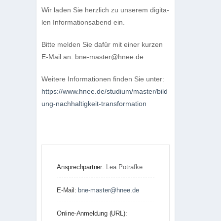
Wir laden Sie herz­lich zu unse­rem digi­ta­
len Infor­ma­ti­ons­abend ein.
Bitte mel­den Sie dafür mit einer kur­zen
E‑Mail an: bne-master@hnee.de
Wei­tere Infor­ma­tio­nen fin­den Sie unter:
https://​www​.hnee​.de/​s​t​u​d​i​u​m​/​m​a​s​t​e​r​/​b​i​l​d​
u​n​g​-​n​a​c​h​h​a​l​t​i​g​k​e​i​t​-​t​r​a​n​s​f​o​r​m​ation
Ansprechpartner:
Lea Potrafke
E-Mail:
bne-master@hnee.de
Online-Anmeldung (URL):