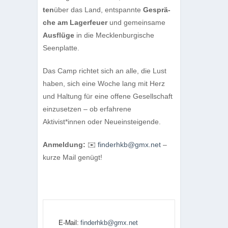
ten
über das Land, ent­spannte
Gesprä­
che am Lager­feuer
und gemein­same
Aus­flüge
in die Meck­len­bur­gi­sche
Seenplatte.
Das Camp rich­tet sich an alle, die Lust
haben, sich eine Woche lang mit Herz
und Hal­tung für eine offene Gesell­schaft
ein­zu­set­zen – ob erfah­rene
Aktivist*innen oder Neueinsteigende.
Anmel­dung:
✉️
finderhkb@gmx.net
–
kurze Mail genügt!
E-Mail:
finderhkb@gmx.net