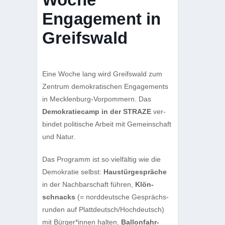
Engagement in
Greifswald
Eine Woche lang wird Greifs­wald zum
Zen­trum demo­kra­ti­schen Enga­ge­ments
in Meck­len­burg-Vor­pom­mern. Das
Demo­kra­tie­camp in der STRAZE
ver­
bin­det poli­ti­sche Arbeit mit Gemein­schaft
und Natur.
Das Pro­gramm ist so viel­fäl­tig wie die
Demo­kra­tie selbst:
Haus­tür­ge­sprä­che
in der Nach­bar­schaft füh­ren,
Klön­
schnacks
(= nord­deut­sche Gesprächs­
run­den auf Plattdeutsch/​Hochdeutsch)
mit Bürger*innen hal­ten,
Bal­lon­fahr­