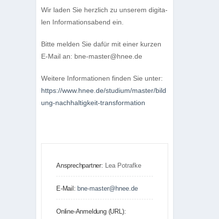
Wir laden Sie herz­lich zu unse­rem digi­ta­
len Infor­ma­ti­ons­abend ein.
Bitte mel­den Sie dafür mit einer kur­zen
E‑Mail an: bne-master@hnee.de
Wei­tere Infor­ma­tio­nen fin­den Sie unter:
https://​www​.hnee​.de/​s​t​u​d​i​u​m​/​m​a​s​t​e​r​/​b​i​l​d​
u​n​g​-​n​a​c​h​h​a​l​t​i​g​k​e​i​t​-​t​r​a​n​s​f​o​r​m​ation
Ansprechpartner:
Lea Potrafke
E-Mail:
bne-master@hnee.de
Online-Anmeldung (URL):