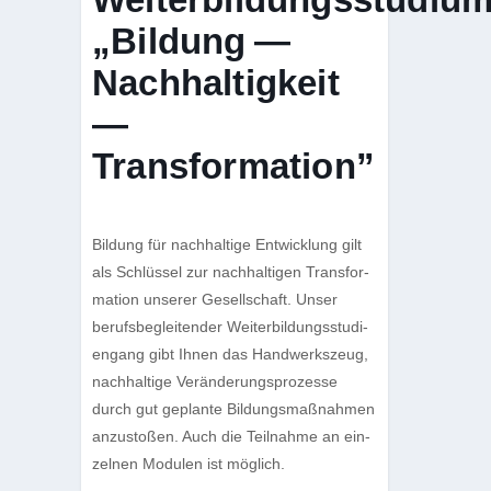
„Bildung —
Nachhaltigkeit
—
Transformation”
Bil­dung für nach­hal­tige Ent­wick­lung gilt
als Schlüs­sel zur nach­hal­ti­gen Trans­for­
ma­tion unse­rer Gesell­schaft. Unser
berufs­be­glei­ten­der Wei­ter­bil­dungs­stu­di­
en­gang gibt Ihnen das Hand­werks­zeug,
nach­hal­tige Ver­än­de­rungs­pro­zesse
durch gut geplante Bil­dungs­maß­nah­men
anzu­sto­ßen. Auch die Teil­nahme an ein­
zel­nen Modu­len ist möglich.