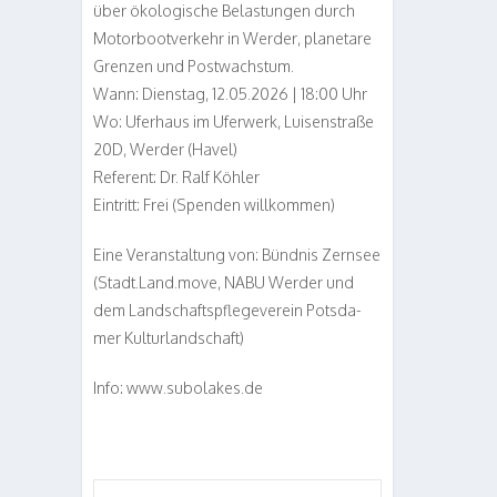
über öko­lo­gi­sche Belas­tun­gen durch
Motor­boot­ver­kehr in Wer­der, pla­ne­tare
Gren­zen und Postwachstum.
Wann: Diens­tag, 12.05.2026 | 18:00 Uhr
Wo: Ufer­haus im Ufer­werk, Lui­sen­straße
20D, Wer­der (Havel)
Refe­rent: Dr. Ralf Köhler
Ein­tritt: Frei (Spen­den willkommen)
Eine Ver­an­stal­tung von: Bünd­nis Zern­see
(Stadt.Land.move, NABU Wer­der und
dem Land­schafts­pfle­ge­ver­ein Pots­da­
mer Kulturlandschaft)
Info: www​.subo​lakes​.de