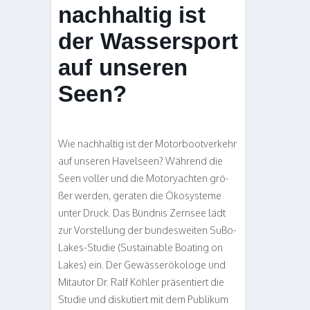
nachhaltig ist
der Wassersport
auf unseren
Seen?
Wie nach­hal­tig ist der Motor­boot­ver­kehr
auf unse­ren Havel­seen? Wäh­rend die
Seen vol­ler und die Motor­yach­ten grö­
ßer wer­den, gera­ten die Öko­sys­teme
unter Druck. Das Bünd­nis Zern­see lädt
zur Vor­stel­lung der bun­des­wei­ten SuBo­
Lakes-Stu­die (Sus­tainable Boating on
Lakes) ein. Der Gewäs­ser­öko­loge und
Mit­au­tor Dr. Ralf Köh­ler prä­sen­tiert die
Stu­die und dis­ku­tiert mit dem Publi­kum