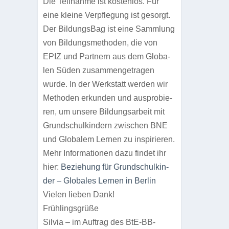
Die Teil­nahme ist kos­ten­los. Für
eine kleine Ver­pfle­gung ist gesorgt.
Der Bil­dungs­Bag ist eine Samm­lung
von Bil­dungs­me­tho­den, die von
EPIZ und Part­nern aus dem Glo­ba­
len Süden zusam­men­ge­tra­gen
wurde. In der Werk­statt wer­den wir
Metho­den erkun­den und aus­pro­bie­
ren, um unsere Bil­dungs­ar­beit
mit
Grund­schul­kin­dern
zwi­schen BNE
und Glo­ba­lem Ler­nen zu inspirieren.
Mehr Infor­ma­tio­nen dazu fin­det ihr
hier:
Bezie­hung für Grund­schul­kin­
der – Glo­ba­les Ler­nen in Berlin
Vie­len lie­ben Dank!
Früh­lings­grüße
Sil­via – im Auf­trag des BtE-BB-