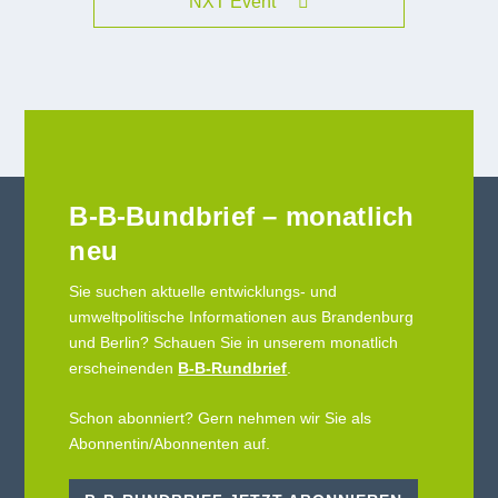
NXT Event
B-B-Bundbrief – monatlich
neu
Sie suchen aktuelle entwicklungs- und
umweltpolitische Informationen aus Brandenburg
und Berlin? Schauen Sie in unserem monatlich
erscheinenden
B-B-Rundbrief
.
Schon abonniert? Gern nehmen wir Sie als
Abonnentin/Abonnenten auf.