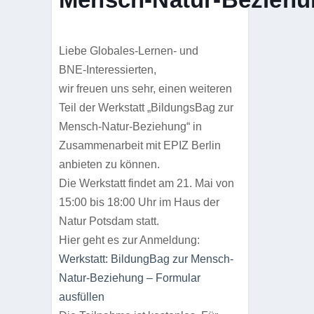
Liebe Globales‑Lernen‑ und
BNE‑Interessierten,
wir freuen uns sehr, einen wei­te­ren
Teil der Werk­statt
„Bil­dungs­Bag zur
Mensch‑Natur‑Beziehung“
in
Zusam­men­ar­beit mit EPIZ Ber­lin
anbie­ten zu können.
Die Werk­statt fin­det am
21. Mai von
15:00 bis 18:00 Uhr im Haus der
Natur Pots­dam
statt.
Hier geht es zur Anmeldung:
Werk­statt: Bil­dung­Bag zur Mensch-
Natur-Bezie­hung – For­mu­lar
ausfüllen