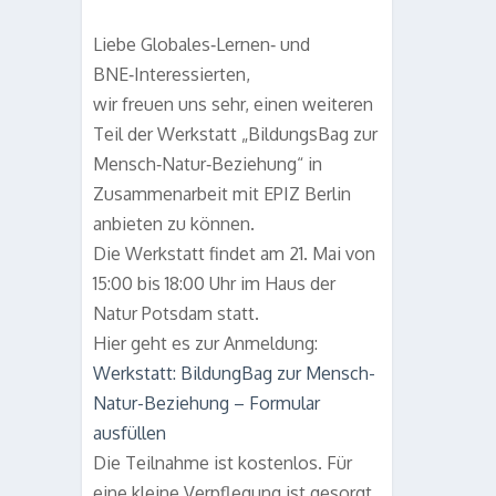
Liebe Globales‑Lernen‑ und
BNE‑Interessierten,
wir freuen uns sehr, einen wei­te­ren
Teil der Werk­statt
„Bil­dungs­Bag zur
Mensch‑Natur‑Beziehung“
in
Zusam­men­ar­beit mit EPIZ Ber­lin
anbie­ten zu können.
Die Werk­statt fin­det am
21. Mai von
15:00 bis 18:00 Uhr im Haus der
Natur Pots­dam
statt.
Hier geht es zur Anmeldung:
Werk­statt: Bil­dung­Bag zur Mensch-
Natur-Bezie­hung – For­mu­lar
ausfüllen
Die Teil­nahme ist kos­ten­los. Für
eine kleine Ver­pfle­gung ist gesorgt.