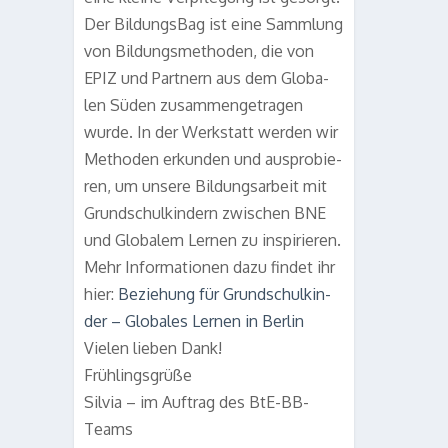
Der Bil­dungs­Bag ist eine Samm­lung
von Bil­dungs­me­tho­den, die von
EPIZ und Part­nern aus dem Glo­ba­
len Süden zusam­men­ge­tra­gen
wurde. In der Werk­statt wer­den wir
Metho­den erkun­den und aus­pro­bie­
ren, um unsere Bil­dungs­ar­beit
mit
Grund­schul­kin­dern
zwi­schen BNE
und Glo­ba­lem Ler­nen zu inspirieren.
Mehr Infor­ma­tio­nen dazu fin­det ihr
hier:
Bezie­hung für Grund­schul­kin­
der – Glo­ba­les Ler­nen in Berlin
Vie­len lie­ben Dank!
Früh­lings­grüße
Sil­via – im Auf­trag des BtE-BB-
Teams