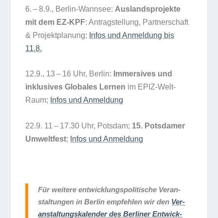
6. – 8.9., Ber­lin-Wann­see:
Aus­lands­pro­jekte
mit dem EZ-KPF
: Antrag­stel­lung, Part­ner­schaft
& Pro­jekt­pla­nung;
Infos und Anmel­dung bis
11.8.
12.9., 13 – 16 Uhr, Ber­lin:
Immersi­ves und
inklu­si­ves Glo­ba­les Ler­nen
im EPIZ-Welt­
Raum;
Infos und Anmeldung
22.9. 11 – 17.30 Uhr, Pots­dam;
15. Pots­da­mer
Umwelt­fest
;
Infos und Anmeldung
Für wei­tere ent­wick­lungs­po­li­ti­sche Ver­an­
stal­tun­gen in Ber­lin emp­feh­len wir den
Ver­
an­stal­tungs­ka­len­der des Ber­li­ner Ent­wick­