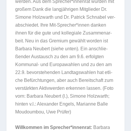
wer­den. Aus dem Sprecher*innenrat wur­den mit
gro­ßem Dank die lang­jäh­ri­gen Mit­glie­der Dr.
Simone Holz­warth und Dr. Patrick Schna­bel ver­
ab­schie­det. Ihre Mit-Sprecher*innen dan­ken
ihnen für die gute und kol­le­giale Zusam­men­ar­
beit. Neu in das Gre­mium gewählt wor­den ist
Bar­bara Neu­bert (siehe unten). Ein anschlie­
ßen­der Aus­tausch zu den am 9.6. erfolg­ten
Kom­mu­nal- und Euro­pa­wah­len und zu den am
22.9. bevor­ste­hen­den Land­tags­wah­len hat etli­
che Befürch­tun­gen, aber auch Bereit­schaft zum
ver­stärk­ten Aktiv­wer­den erken­nen las­sen. (Foto
vorn: Bar­bara Neu­bert (l.), Simone Holz­warth;
hin­ten v.l.: Alex­an­der Engels, Mari­anne Balle
Mou­do­um­bou, Uwe Prüfer)
Will­kom­men im Sprecher*innenrat:
Bar­bara