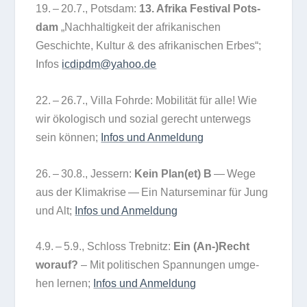
19. – 20.7., Pots­dam:
13. Afrika Fes­ti­val Pots­
dam
„Nach­hal­tig­keit der afri­ka­ni­schen
Geschichte, Kul­tur & des afri­ka­ni­schen Erbes“;
Infos
icdipdm@yahoo.de
22. – 26.7., Villa Fohrde: Mobi­li­tät für alle! Wie
wir öko­lo­gisch und sozial gerecht unter­wegs
sein kön­nen;
Infos und Anmeldung
26. – 30.8., Jes­sern:
Kein Plan(et) B
— Wege
aus der Kli­ma­krise — Ein Natur­se­mi­nar für Jung
und Alt;
Infos und Anmeldung
4.9. – 5.9., Schloss Treb­nitz:
Ein (An-)Recht
wor­auf?
– Mit poli­ti­schen Span­nun­gen umge­
hen ler­nen;
Infos und Anmeldung