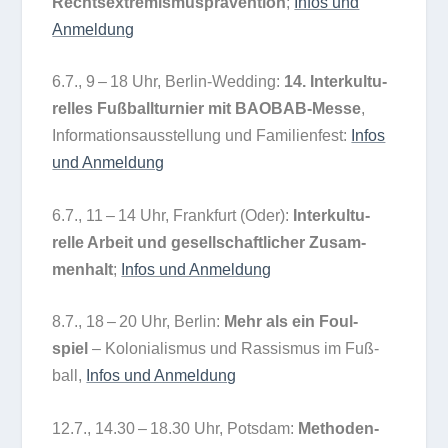
Rechts­extre­mis­mus­prä­ven­tion
;
Infos und
Anmeldung
6.7., 9 – 18 Uhr, Ber­lin-Wed­ding:
14. Inter­kul­tu­
rel­les Fuß­ball­tur­nier mit BAO­BAB-Messe
,
Infor­ma­ti­ons­aus­stel­lung und Fami­li­en­fest:
Infos
und Anmeldung
6.7., 11 – 14 Uhr, Frank­furt (Oder):
Inter­kul­tu­
relle Arbeit und gesell­schaft­li­cher Zusam­
men­halt
;
Infos und Anmeldung
8.7., 18 – 20 Uhr, Ber­lin:
Mehr als ein Foul­
spiel
– Kolo­nia­lis­mus und Ras­sis­mus im Fuß­
ball,
Infos und Anmeldung
12.7., 14.30 – 18.30 Uhr, Pots­dam:
Metho­den­