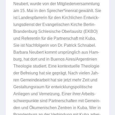
Neu­bert, wurde von der Mit­glie­der­ver­samm­lung
am 15. Mai in den Sprecher*inenrat gewählt. Sie
ist Lan­des­pfar­re­rin für den Kirch­li­chen Ent­wick­
lungs­dienst der Evan­ge­li­schen Kir­che Ber­lin-
Bran­den­burg Schle­si­sche Ober­lau­sitz (EKBO)
und Refe­ren­tin für die Part­ner­schaft mit Kuba.
Sie ist Nach­fol­ge­rin von Dr. Patrick Schna­bel.
Bar­bara Neu­bert kommt ursprüng­lich aus Ham­
burg, hat dort und in Bue­nos Aires/​Argentinien
Theo­lo­gie stu­diert. Eine kon­tex­tu­elle Theo­lo­gie
der Befrei­ung hat sie geprägt. Nach vie­len Jah­
ren Gemein­de­ar­beit hat sie jetzt mehr Zeit und
Gestal­tungs­raum für ent­wick­lungs­po­li­ti­sche
Anlie­gen und Ver­net­zung. Einer ihrer Arbeits­
schwer­punkte sind Part­ner­schaf­ten mit Gemein­
den und Öku­me­ni­schen Zen­tren in Kuba. Wer in
Bran­den­burg an der Ver­bin­dung mit Kuba arbei­