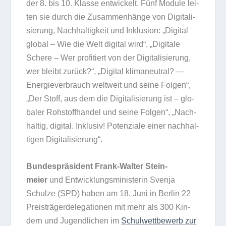
der 8. bis 10. Klasse ent­wi­ckelt. Fünf Module lei­
ten sie durch die Zusam­men­hänge von Digi­ta­li­
sie­rung, Nach­hal­tig­keit und Inklu­sion: „Digi­tal
glo­bal – Wie die Welt digi­tal wird“, „Digi­tale
Schere – Wer pro­fi­tiert von der Digi­ta­li­sie­rung,
wer bleibt zurück?“, „Digi­tal kli­ma­neu­tral? —
Ener­gie­ver­brauch welt­weit und seine Fol­gen“,
„Der Stoff, aus dem die Digi­ta­li­sie­rung ist – glo­
ba­ler Roh­stoff­han­del und seine Fol­gen“, „Nach­
hal­tig, digi­tal. Inklu­siv! Poten­ziale einer nach­hal­
ti­gen Digitalisierung“.
Bun­des­prä­si­dent Frank-Wal­ter Stein­
meier
und Ent­wick­lungs­mi­nis­te­rin Svenja
Schulze (SPD) haben am 18. Juni in Ber­lin 22
Preis­trä­ger­de­le­ga­tio­nen mit mehr als 300 Kin­
dern und Jugend­li­chen im
Schul­wett­be­werb zur