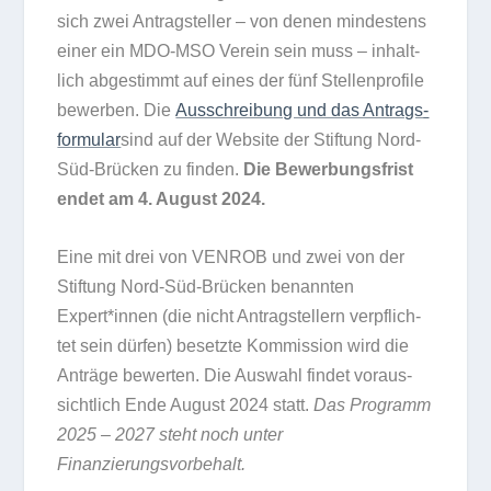
sich zwei Antrag­stel­ler – von denen min­des­tens
einer ein MDO-MSO Ver­ein sein muss – inhalt­
lich abge­stimmt auf eines der fünf Stel­len­pro­file
bewer­ben. Die
Aus­schrei­bung und das Antrags­
for­mu­lar
sind auf der Web­site der Stif­tung Nord-
Süd-Brü­cken zu fin­den.
Die Bewer­bungs­frist
endet am 4. August 2024.
Eine mit drei von VENROB und zwei von der
Stif­tung Nord-Süd-Brü­cken benann­ten
Expert*innen (die nicht Antrag­stel­lern ver­pflich­
tet sein dür­fen) besetzte Kom­mis­sion wird die
Anträge bewer­ten. Die Aus­wahl fin­det vor­aus­
sicht­lich Ende August 2024 statt.
Das Pro­gramm
2025 – 2027 steht noch unter
Finanzierungsvorbehalt.