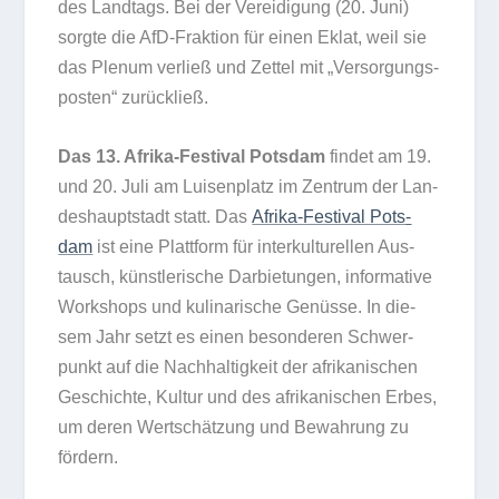
des Land­tags. Bei der Ver­ei­di­gung (20. Juni)
sorgte die AfD-Frak­tion für einen Eklat, weil sie
das Ple­num ver­ließ und Zet­tel mit „Ver­sor­gungs­
pos­ten“ zurückließ.
Das 13. Afrika-Fes­ti­val Pots­dam
fin­det am 19.
und 20. Juli am Lui­sen­platz im Zen­trum der Lan­
des­haupt­stadt statt. Das
Afrika-Fes­ti­val Pots­
dam
ist eine Platt­form für inter­kul­tu­rel­len Aus­
tausch, künst­le­ri­sche Dar­bie­tun­gen, infor­ma­tive
Work­shops und kuli­na­ri­sche Genüsse. In die­
sem Jahr setzt es einen beson­de­ren Schwer­
punkt auf die Nach­hal­tig­keit der afri­ka­ni­schen
Geschichte, Kul­tur und des afri­ka­ni­schen Erbes,
um deren Wert­schät­zung und Bewah­rung zu
fördern.