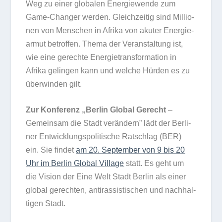
Weg zu einer glo­ba­len Ener­gie­wende zum
Game-Chan­ger wer­den. Gleich­zei­tig sind Mil­lio­
nen von Men­schen in Afrika von aku­ter Ener­gie­
ar­mut betrof­fen. Thema der Ver­an­stal­tung ist,
wie eine gerechte Ener­gie­trans­for­ma­tion in
Afrika gelin­gen kann und wel­che Hür­den es zu
über­win­den gilt.
Zur Kon­fe­renz „Ber­lin Glo­bal Gerecht
–
Gemein­sam die Stadt ver­än­dern” lädt der Ber­li­
ner Ent­wick­lungs­po­li­ti­sche Rat­schlag (BER)
ein. Sie fin­det
am 20. Sep­tem­ber von 9 bis 20
Uhr im Ber­lin Glo­bal Vil­lage
statt. Es geht um
die Vision der Eine Welt Stadt Ber­lin als einer
glo­bal gerech­ten, anti­ras­sis­ti­schen und nach­hal­
ti­gen Stadt.