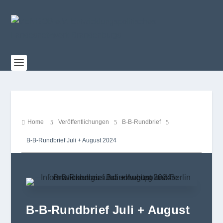
Home
Ver­öf­fent­li­chun­gen
B‑B-Rund­brief

5
5
5
B‑B‑Rundbrief Juli + August 2024
B‑B-Rundbrief Juli + August