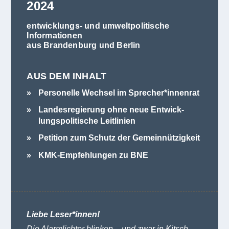
2024
entwicklungs- und umweltpolitische
Informationen
aus Brandenburg und Berlin
AUS DEM INHALT
Per­so­nelle Wech­sel im Sprecher*innenrat
Lan­des­re­gie­rung ohne neue Ent­wick­
lungs­po­li­ti­sche Leitlinien
Peti­tion zum Schutz der Gemeinnützigkeit
KMK-Emp­feh­lun­gen zu BNE
Liebe Leser*innen!
Die Alarm­lich­ter blin­ken – und zwar in Kitsch­