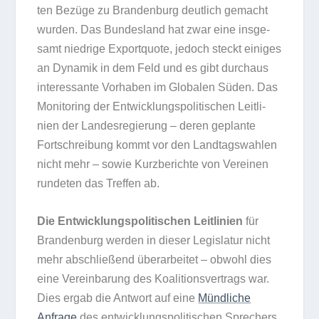
ten Bezüge zu Bran­den­burg deut­lich gemacht
wur­den. Das Bun­des­land hat zwar eine ins­ge­
samt nied­rige Export­quote, jedoch steckt eini­ges
an Dyna­mik in dem Feld und es gibt durch­aus
inter­es­sante Vor­ha­ben im Glo­ba­len Süden. Das
Moni­to­ring der Ent­wick­lungs­po­li­ti­schen Leit­li­
nien der Lan­des­re­gie­rung – deren geplante
Fort­schrei­bung kommt vor den Land­tags­wah­len
nicht mehr – sowie Kurz­be­richte von Ver­ei­nen
run­de­ten das Tref­fen ab.
Die Ent­wick­lungs­po­li­ti­schen Leit­li­nien
für
Bran­den­burg wer­den in die­ser Legis­la­tur nicht
mehr abschlie­ßend über­ar­bei­tet – obwohl dies
eine Ver­ein­ba­rung des Koali­ti­ons­ver­trags war.
Dies ergab die Ant­wort auf eine
Münd­li­che
Anfrage
des ent­wick­lungs­po­li­ti­schen Spre­chers