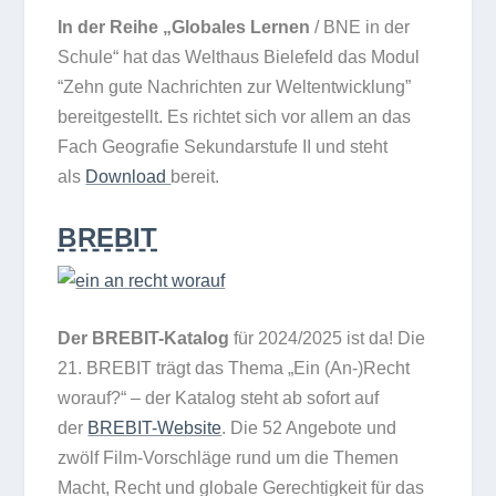
In der Reihe „Glo­ba­les Ler­nen
/​ BNE in der
Schule“ hat das Welt­haus Bie­le­feld das Modul
“Zehn gute Nach­rich­ten zur Welt­ent­wick­lung”
bereit­ge­stellt. Es rich­tet sich vor allem an das
Fach Geo­gra­fie Sekun­dar­stufe II und steht
als
Down­load
bereit.
BREBIT
Der BRE­BIT-Kata­log
für 2024/​2025 ist da! Die
21. BREBIT trägt das Thema „Ein (An-)Recht
wor­auf?“ – der Kata­log steht ab sofort auf
der
BRE­BIT-Web­site
. Die 52 Ange­bote und
zwölf Film-Vor­schläge rund um die The­men
Macht, Recht und glo­bale Gerech­tig­keit für das