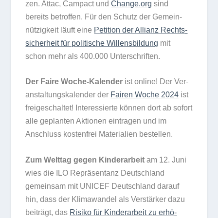
zen. Attac, Cam­pact und
Change​.org
sind
bereits betrof­fen. Für den Schutz der Gemein­
nüt­zig­keit läuft eine
Peti­tion der Alli­anz Rechts­
si­cher­heit für poli­ti­sche Wil­lens­bil­dung
mit
schon mehr als 400.000 Unterschriften.
Der Faire Woche-Kalen­der
ist online! Der Ver­
an­stal­tungs­ka­len­der der
Fai­ren Woche 2024
ist
frei­ge­schal­tet! Inter­es­sierte kön­nen dort ab sofort
alle geplan­ten Aktio­nen ein­tra­gen und im
Anschluss kos­ten­frei Mate­ria­lien bestellen.
Zum Welt­tag gegen Kin­der­ar­beit
am 12. Juni
wies die ILO Reprä­sen­tanz Deutsch­land
gemein­sam mit UNICEF Deutsch­land dar­auf
hin, dass der Kli­ma­wan­del als Ver­stär­ker dazu
bei­trägt, das
Risiko für Kin­der­ar­beit zu erhö­