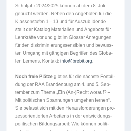
Schul­jahr 2024/​2025 kön­nen ab dem 8. Juli
gebucht wer­den. Neben den Ange­bo­ten für die
Klas­sen­stu­fen 1 – 13 und für Aus­zu­bil­dende
stellt der Kata­log Mate­ria­lien und Ange­bote für
Lehr­kräfte vor und gibt im Glos­sar Anre­gun­gen
für den dis­kri­mi­nie­rungs­sen­si­blen und bewuss­
ten Umgang mit gän­gi­gen Begrif­fen des Glo­ba­
len Ler­nens. Kon­takt:
info@brebit.org
.
Noch freie Plätze
gibt es für die nächste Fort­bil­
dung der RAA Bran­den­burg am 4. und 5. Sep­
tem­ber zum Thema „Ein (An-)Recht wor­auf? –
Mit poli­ti­schen Span­nun­gen umge­hen ler­nen“.
Sie befasst sich mit den Her­aus­for­de­run­gen pro­
zess­ori­en­tier­ten Arbei­tens in der ent­wick­lungs­
po­li­ti­schen Bil­dungs­ar­beit: Wie kön­nen poli­ti­