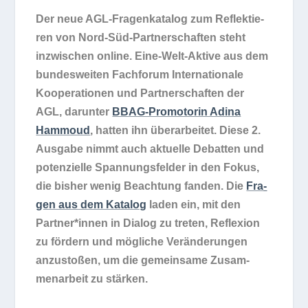
Der neue AGL-Fra­gen­ka­ta­log
zum Reflek­tie­
ren von Nord-Süd-Part­ner­schaf­ten steht
inzwi­schen online. Eine-Welt-Aktive aus dem
bun­des­wei­ten Fach­fo­rum Inter­na­tio­nale
Koope­ra­tio­nen und
Part­ner­schaf­ten der
AGL, dar­un­ter
BBAG-Pro­mo­torin Adina
Hamm­oud
, hat­ten ihn über­ar­bei­tet. Diese 2.
Aus­gabe nimmt auch aktu­elle Debat­ten und
poten­zi­elle Span­nungs­fel­der in den Fokus,
die bis­her wenig Beach­tung fan­den. Die
Fra­
gen aus dem Kata­log
laden ein, mit den
Partner*innen in Dia­log zu tre­ten, Refle­xion
zu för­dern und mög­li­che Ver­än­de­run­gen
anzu­sto­ßen, um die gemein­same Zusam­
men­ar­beit zu stärken.