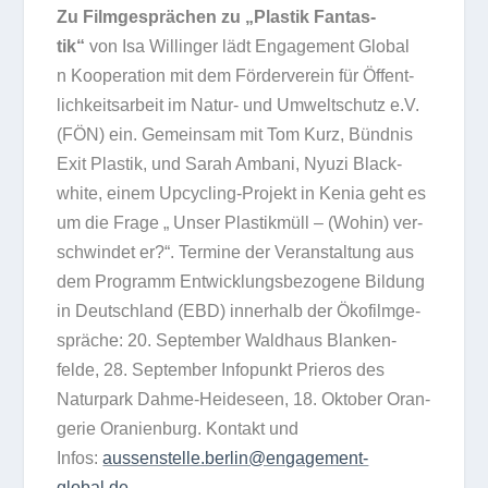
Zu Film­ge­sprä­chen zu „Plas­tik Fan­tas­
tik“
von Isa Wil­lin­ger lädt Enga­ge­ment Glo­bal
n Koope­ra­tion mit dem För­der­ver­ein für Öffent­
lich­keits­ar­beit im Natur- und Umwelt­schutz e.V.
(FÖN) ein. Gemein­sam mit Tom Kurz, Bünd­nis
Exit Plas­tik, und Sarah Ambani, Nyuzi Black­
white, einem Upcy­cling-Pro­jekt in Kenia geht es
um die Frage „ Unser Plas­tik­müll – (Wohin) ver­
schwin­det er?“. Ter­mine der Ver­an­stal­tung aus
dem Pro­gramm Ent­wick­lungs­be­zo­gene Bil­dung
in Deutsch­land (EBD) inner­halb der Öko­film­ge­
sprä­che: 20. Sep­tem­ber Wald­haus Blan­ken­
felde, 28. Sep­tem­ber Info­punkt Prie­ros des
Natur­park Dahme-Hei­de­seen, 18. Okto­ber Oran­
ge­rie Ora­ni­en­burg. Kon­takt und
Infos:
aussenstelle.berlin@engagement-
global.de
.