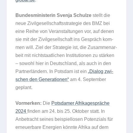
Bun­des­mi­nis­te­rin Svenja Schulze
stellt die
neue Zivil­ge­sell­schafts­stra­te­gie des BMZ bei
eine Reihe von Ver­an­stal­tun­gen vor, auf denen
sie mit der Zivil­ge­sell­schaft ins Gespräch kom­
men will. Ziel der Stra­te­gie ist, die Zusam­men­ar­
beit mit nicht­staat­li­chen Insti­tu­tio­nen zu stär­ken
– sowohl hier in Deutsch­land, als auch in den
Part­ner­län­dern. In Pots­dam ist ein
„Dia­log zwi­
schen den Gene­ra­tio­nen“
am 4. Sep­tem­ber
geplant.
Vor­mer­ken:
Die
Pots­da­mer Afri­ka­ge­sprä­che
2024
fin­den am 24. bis 25. Okto­ber statt. In
Anbe­tracht sei­nes bei­spiel­lo­sen Poten­zi­als für
erneu­er­bare Ener­gien könnte Afrika auf dem