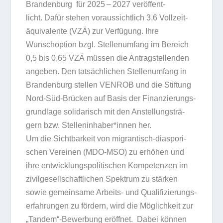
Bran­den­burg für 2025 – 2027 ver­öf­fent­
licht. Dafür ste­hen vor­aus­sicht­lich 3,6 Voll­zeit­
äqui­va­lente (VZÄ) zur Ver­fü­gung. Ihre
Wunschop­tion bzgl. Stel­len­um­fang im Bereich
0,5 bis 0,65 VZÄ müs­sen die Antrag­stel­len­den
ange­ben. Den tat­säch­li­chen Stel­len­um­fang in
Bran­den­burg stel­len VENROB und die Stif­tung
Nord-Süd-Brü­cken auf Basis der Finan­zie­rungs­
grund­lage soli­da­risch mit den Anstel­lungs­trä­
gern bzw. Stelleninhaber*innen her.
Um die Sicht­bar­keit von migran­tisch-dia­spo­ri­
schen Ver­ei­nen (MDO-MSO) zu erhö­hen und
ihre ent­wick­lungs­po­li­ti­schen Kom­pe­ten­zen im
zivil­ge­sell­schaft­li­chen Spek­trum zu stär­ken
sowie gemein­same Arbeits- und Qua­li­fi­zie­rungs­
er­fah­run­gen zu för­dern, wird die Mög­lich­keit zur
„Tandem“-Bewerbung eröff­net. Dabei kön­nen