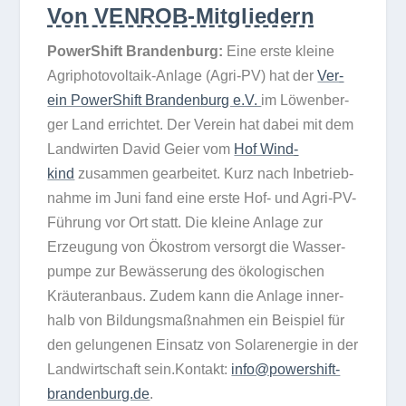
Von VENROB-Mitgliedern
Power­Shift Bran­den­burg:
Eine erste kleine
Agri­pho­to­vol­taik-Anlage (Agri-PV) hat der
Ver­
ein Power­Shift Bran­den­burg e.V.
im Löwen­ber­
ger Land errich­tet. Der Ver­ein hat dabei mit dem
Land­wir­ten David Geier vom
Hof Wind­
kind
zusam­men gear­bei­tet. Kurz nach Inbe­trieb­
nahme im Juni fand eine erste Hof- und Agri-PV-
Füh­rung vor Ort statt. Die kleine Anlage zur
Erzeu­gung von Öko­strom ver­sorgt die Was­ser­
pumpe zur Bewäs­se­rung des öko­lo­gi­schen
Kräu­ter­an­baus. Zudem kann die Anlage inner­
halb von Bil­dungs­maß­nah­men ein Bei­spiel für
den gelun­ge­nen Ein­satz von Solar­ener­gie in der
Land­wirt­schaft sein.Kontakt:
info@powershift-
brandenburg.de
.