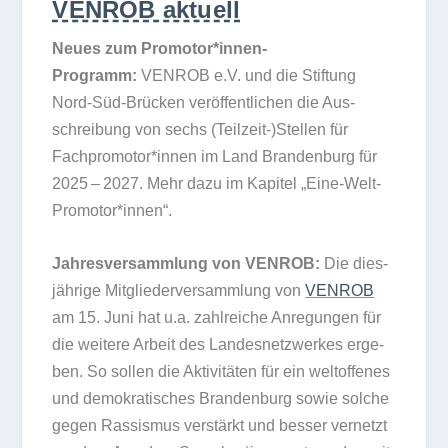
VENROB aktuell
Neues zum Promotor*innen-
Programm:
VENROB e.V. und die Stif­tung
Nord-Süd-Brü­cken ver­öf­fent­li­chen die Aus­
schrei­bung von sechs (Teilzeit-)Stellen für
Fachpromotor*innen im Land Bran­den­burg für
2025 – 2027. Mehr dazu im Kapi­tel „Eine-Welt-
Promotor*innen“.
Jah­res­ver­samm­lung von VENROB:
Die dies­
jäh­rige Mit­glie­der­ver­samm­lung von
VENROB
am 15. Juni hat u.a. zahl­rei­che Anre­gun­gen für
die wei­tere Arbeit des Lan­des­netz­wer­kes erge­
ben. So sol­len die Akti­vi­tä­ten für ein welt­of­fe­nes
und demo­kra­ti­sches Bran­den­burg sowie sol­che
gegen Ras­sis­mus ver­stärkt und bes­ser ver­netzt