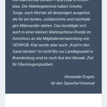
blau. Die Wahl­er­geb­nisse haben Unruhe,
Sorge, auch Wut bei all den­je­ni­gen aus­ge­löst,
die für ein bun­tes, soli­da­ri­sches und nach­hal­ti­
ges Mit­ein­an­der ste­hen. Das bestä­tigte sich
auch in einer klei­nen Wahl­nach­lese-Runde im
Anschluss an die Mit­glie­der­ver­samm­lung von
VENROB. Klar wurde aber auch: „Kopf in den
Sand ste­cken“ ist nicht! Bis zur Land­tags­wahl in
Bran­den­burg sind es noch fast drei Monate. Zeit
für Überzeugungsarbeit.
Alex­an­der Engels
für den Sprecher*innenrat