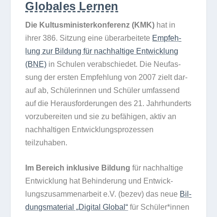
Globales Lernen
Die Kul­tus­mi­nis­ter­kon­fe­renz (KMK)
hat in
ihrer 386. Sit­zung eine über­ar­bei­tete
Emp­feh­
lung zur Bil­dung für nach­hal­tige Ent­wick­lung
(BNE)
in Schu­len ver­ab­schie­det. Die Neu­fas­
sung der ers­ten Emp­feh­lung von 2007 zielt dar­
auf ab, Schü­le­rin­nen und Schü­ler umfas­send
auf die Her­aus­for­de­run­gen des 21. Jahr­hun­derts
vor­zu­be­rei­ten und sie zu befä­hi­gen, aktiv an
nach­hal­ti­gen Ent­wick­lungs­pro­zes­sen
teilzuhaben.
Im Bereich inklu­sive Bil­dung
für nach­hal­tige
Ent­wick­lung hat Behin­de­rung und Ent­wick­
lungs­zu­sam­men­ar­beit e.V. (bezev) das neue
Bil­
dungs­ma­te­rial „Digi­tal Glo­bal“
für Schüler*innen