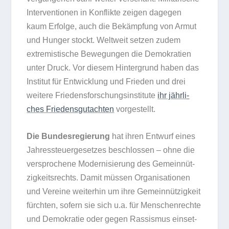
Inter­ven­tio­nen in Kon­flikte zei­gen dage­gen
kaum Erfolge, auch die Bekämp­fung von Armut
und Hun­ger stockt. Welt­weit set­zen zudem
extre­mis­ti­sche Bewe­gun­gen die Demo­kra­tien
unter Druck. Vor die­sem Hin­ter­grund haben das
Insti­tut für Ent­wick­lung und Frie­den und drei
wei­tere Frie­dens­for­schungs­in­sti­tute
ihr jähr­li­
ches Frie­dens­gut­ach­ten
vorgestellt.
Die Bun­des­re­gie­rung
hat ihren Ent­wurf eines
Jah­res­steu­er­ge­set­zes beschlos­sen – ohne die
ver­spro­chene Moder­ni­sie­rung des Gemein­nüt­
zig­keits­rechts. Damit müs­sen Orga­ni­sa­tio­nen
und Ver­eine wei­ter­hin um ihre Gemein­nüt­zig­keit
fürch­ten, sofern sie sich u.a. für Men­schen­rechte
und Demo­kra­tie oder gegen Ras­sis­mus ein­set­