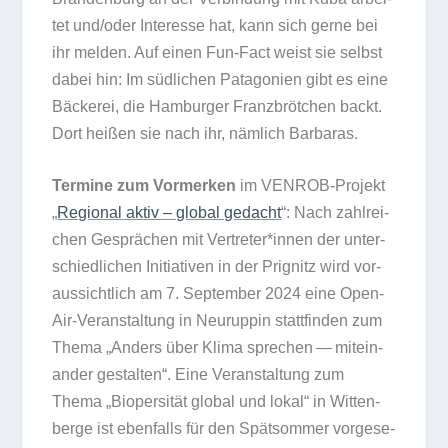
tet und/​oder Inter­esse hat, kann sich gerne bei
ihr mel­den. Auf einen Fun-Fact weist sie selbst
dabei hin: Im süd­li­chen Pata­go­nien gibt es eine
Bäcke­rei, die Ham­bur­ger Franz­bröt­chen backt.
Dort hei­ßen sie nach ihr, näm­lich Barbaras.
Ter­mine zum Vor­mer­ken
im VEN­ROB-Pro­jekt
„
Regio­nal aktiv – glo­bal gedacht
“: Nach zahl­rei­
chen Gesprä­chen mit Vertreter*innen der unter­
schied­li­chen Initia­ti­ven in der Pri­g­nitz wird vor­
aus­sicht­lich am 7. Sep­tem­ber 2024 eine Open-
Air-Ver­an­stal­tung in Neu­rup­pin statt­fin­den zum
Thema „Anders über Klima spre­chen — mit­ein­
an­der gestal­ten“. Eine Ver­an­stal­tung zum
Thema „Bio­per­si­tät glo­bal und lokal“ in Wit­ten­
berge ist eben­falls für den Spät­som­mer vor­ge­se­