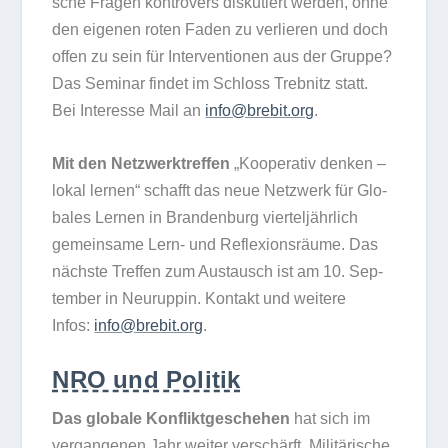
sche Fra­gen kon­tro­vers dis­ku­tiert wer­den, ohne
den eige­nen roten Faden zu ver­lie­ren und doch
offen zu sein für Inter­ven­tio­nen aus der Gruppe?
Das Semi­nar fin­det im Schloss Treb­nitz statt.
Bei Inter­esse Mail an
info@brebit.org
.
Mit den Netz­werktref­fen
„Koope­ra­tiv den­ken –
lokal ler­nen“ schafft das neue Netz­werk für Glo­
ba­les Ler­nen in Bran­den­burg vier­tel­jähr­lich
gemein­same Lern- und Refle­xi­ons­räume. Das
nächste Tref­fen zum Aus­tausch ist am 10. Sep­
tem­ber in Neu­rup­pin. Kon­takt und wei­tere
Infos:
info@brebit.org
.
NRO und Politik
Das glo­bale Kon­flikt­ge­sche­hen
hat sich im
ver­gan­ge­nen Jahr wei­ter ver­schärft. Mili­tä­ri­sche