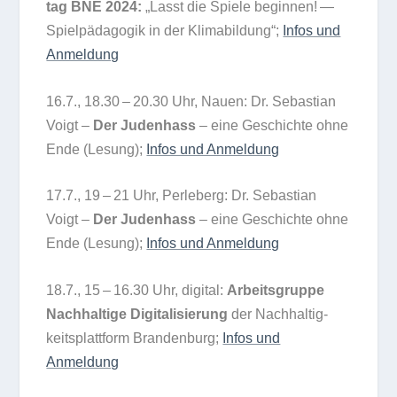
tag BNE 2024:
„Lasst die Spiele begin­nen! —
Spiel­päd­ago­gik in der Kli­ma­bil­dung“;
Infos und
Anmeldung
16.7., 18.30 – 20.30 Uhr, Nauen: Dr. Sebas­tian
Voigt –
Der Juden­hass
– eine Geschichte ohne
Ende (Lesung);
Infos und Anmeldung
17.7., 19 – 21 Uhr, Per­le­berg: Dr. Sebas­tian
Voigt –
Der Juden­hass
– eine Geschichte ohne
Ende (Lesung);
Infos und Anmeldung
18.7., 15 – 16.30 Uhr, digi­tal:
Arbeits­gruppe
Nach­hal­tige Digi­ta­li­sie­rung
der Nach­hal­tig­
keits­platt­form Bran­den­burg;
Infos und
Anmeldung