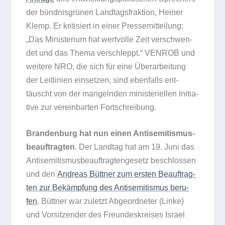
der bünd­nis­grü­nen Land­tags­frak­tion, Hei­ner
Klemp. Er kri­ti­siert in einer Pres­se­mit­tei­lung:
„Das Minis­te­rium hat wert­volle Zeit ver­schwen­
det und das Thema ver­schleppt.“ VENROB und
wei­tere NRO, die sich für eine Über­ar­bei­tung
der Leit­li­nien ein­set­zen, sind eben­falls ent­
täuscht von der man­geln­den minis­te­ri­el­len Initia­
tive zur ver­ein­bar­ten Fortschreibung.
Bran­den­burg hat nun einen Anti­se­mi­tis­mus­
be­auf­trag­ten
. Der Land­tag hat am 19. Juni das
Anti­se­mi­tis­mus­be­auf­trag­ten­ge­setz beschlos­sen
und den
Andreas Bütt­ner zum ers­ten Beauf­trag­
ten zur Bekämp­fung des Anti­se­mi­tis­mus beru­
fen
. Bütt­ner war zuletzt Abge­ord­ne­ter (Linke)
und Vor­sit­zen­der des Freun­des­krei­ses Israel