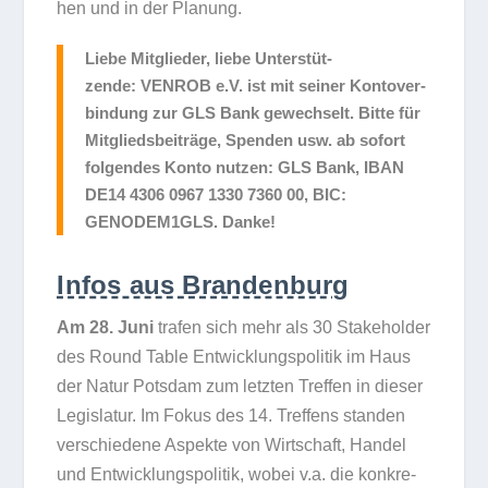
hen und in der Planung.
Liebe Mit­glie­der, liebe Unter­stüt­
zende:
VENROB e.V. ist mit sei­ner Kon­to­ver­
bin­dung zur GLS Bank gewech­selt. Bitte für
Mit­glieds­bei­träge, Spen­den usw. ab sofort
fol­gen­des Konto nut­zen: GLS Bank, IBAN
DE14 4306 0967 1330 7360 00, BIC:
GENODEM1GLS. Danke!
Infos aus Brandenburg
Am 28. Juni
tra­fen sich mehr als 30 Stake­hol­der
des Round Table Ent­wick­lungs­po­li­tik im Haus
der Natur Pots­dam zum letz­ten Tref­fen in die­ser
Legis­la­tur. Im Fokus des 14. Tref­fens stan­den
ver­schie­dene Aspekte von Wirt­schaft, Han­del
und Ent­wick­lungs­po­li­tik, wobei v.a. die kon­kre­