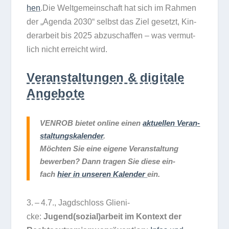
hen
.Die Welt­ge­mein­schaft hat sich im Rah­men
der „Agenda 2030“ selbst das Ziel gesetzt, Kin­
der­ar­beit bis 2025 abzu­schaf­fen – was ver­mut­
lich nicht erreicht wird.
Veranstaltungen & digitale
Angebote
VENROB bie­tet online einen
aktu­el­len Ver­an­
stal­tungs­ka­len­der
.
Möch­ten Sie eine eigene Ver­an­stal­tung
bewer­ben? Dann tra­gen Sie diese ein­
fach
hier in unse­ren Kalen­der
ein.
3. – 4.7., Jagd­schloss Glie­ni­
cke:
Jugend(sozial)arbeit im Kon­text der