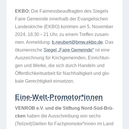
EKBO:
Die Fair­ness­be­auf­trag­ten des Sie­gels
Faire Gemeinde inner­halb der Evan­ge­li­schen
Lan­des­kir­che (EKBO) kom­men am 5. Novem­ber
2024, 18.30 – 21 Uhr, zu einem Tref­fen zusam­
men. Anmel­dung:
b.neubert@bmw.ekbo.de
. Das
öku­me­ni­sche
Sie­gel „Faire Gemeinde“
ist eine
Aus­zeich­nung für Kirch­ge­mein­den, Ein­rich­tun­
gen und Werke, die sich durch Han­deln und
Öffent­lich­keits­ar­beit für Nach­hal­tig­keit und glo­
bale Gerech­tig­keit einsetzen.
Eine-Welt-Promotor*innen
VENROB e.V. und die Stif­tung Nord-Süd-Brü­
cken
haben die Aus­schrei­bung von sechs
(Teilzeit)Stellen für Fachpromotor*innen im Land