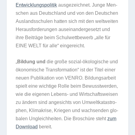
Ent­wick­lungs­po­li­tik
aus­ge­zeich­net. Junge Men­
schen aus Deutsch­land und von den Deut­schen
Aus­lands­schu­len hat­ten sich mit den welt­wei­ten
Her­aus­for­de­run­gen aus­ein­an­der­ge­setzt und
ihre Bei­träge beim Schul­wett­be­werb „alle für
EINE WELT für alle“ eingereicht.
„
Bil­dung und
die große sozial-öko­lo­gi­sche und
öko­no­mi­sche Trans­for­ma­tion“ ist der Titel einer
neuen Publi­ka­tion von VENRO. Bil­dungs­ar­beit
spielt eine wich­tige Rolle beim Bewusst­wer­den,
wie die eige­nen Lebens- und Wirt­schafts­wei­sen
zu ändern sind ange­sichts von Umwelt­ka­ta­stro­
phen, Kli­ma­krise, Krie­gen und wach­sen­den glo­
ba­len Ungleich­hei­ten. Die Bro­schüre steht
zum
Down­load
bereit.