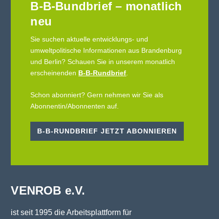
B-B-Bundbrief – monatlich
neu
Sie suchen aktuelle entwicklungs- und
umweltpolitische Informationen aus Brandenburg
und Berlin? Schauen Sie in unserem monatlich
erscheinenden
B-B-Rundbrief
.
Schon abonniert? Gern nehmen wir Sie als
Abonnentin/Abonnenten auf.
B-B-RUNDBRIEF JETZT ABONNIEREN
VENROB e.V.
ist seit 1995 die Arbeitsplattform für