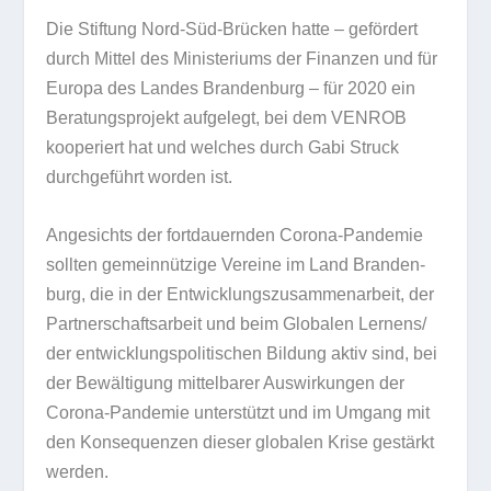
Die Stif­tung Nord-Süd-Brü­cken hatte – geför­dert
durch Mit­tel des Minis­te­ri­ums der Finan­zen und für
Europa des Lan­des Bran­den­burg – für 2020 ein
Bera­tungs­pro­jekt auf­ge­legt, bei dem VENROB
koope­riert hat und wel­ches durch Gabi Struck
durch­ge­führt wor­den ist.
Ange­sichts der fort­dau­ern­den Corona-Pan­de­mie
soll­ten gemein­nüt­zige Ver­eine im Land Bran­den­
burg, die in der Ent­wick­lungs­zu­sam­men­ar­beit, der
Part­ner­schafts­ar­beit und beim Glo­ba­len Lernens/​
der ent­wick­lungs­po­li­ti­schen Bil­dung aktiv sind, bei
der Bewäl­ti­gung mit­tel­ba­rer Aus­wir­kun­gen der
Corona-Pan­de­mie unter­stützt und im Umgang mit
den Kon­se­quen­zen die­ser glo­ba­len Krise gestärkt
werden.