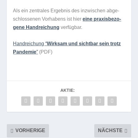
Als ein zen­tra­les Ergeb­nis des inzwi­schen abge­
schlos­se­nen Vor­ha­bens ist hier
eine pra­xis­be­zo­
gene Hand­rei­chung
verfügbar.
Hand­rei­chung “
Wirk­sam und sicht­bar sein trotz
Pan­de­mie
”
(PDF)
AKTIE:
VORHERIGE
NÄCHSTE