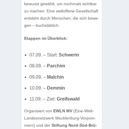
bewusst gewählt, um noch­mals sicht­bar
zu machen: Eine welt­of­fene Gesell­schaft
ent­steht durch Men­schen, die sich bewe­
gen – buchstäblich.
Etap­pen im Überblick:
07.09. – Start:
Schwe­rin
08.09. –
Par­chim
09.09. –
Mal­chin
10.09. –
Dem­min
11.09. – Ziel:
Greifs­wald
Orga­ni­siert von
EWLN MV
(Eine-Welt-
Lan­des­netz­werk Meck­len­burg-Vor­pom­
mern) und der
Stif­tung Nord-Süd-Brü­