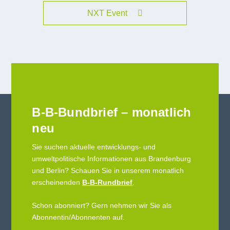
NXT Event
B-B-Bundbrief – monatlich
neu
Sie suchen aktuelle entwicklungs- und
umweltpolitische Informationen aus Brandenburg
und Berlin? Schauen Sie in unserem monatlich
erscheinenden
B-B-Rundbrief
.
Schon abonniert? Gern nehmen wir Sie als
Abonnentin/Abonnenten auf.