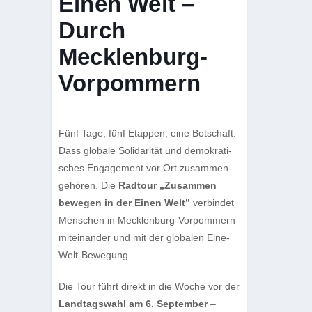
Einen Welt –
Durch
Mecklenburg-
Vorpommern
Fünf Tage, fünf Etap­pen, eine Bot­schaft:
Dass glo­bale Soli­da­ri­tät und demo­kra­ti­
sches Enga­ge­ment vor Ort zusam­men­
ge­hö­ren. Die
Rad­tour „Zusam­men
bewe­gen in der Einen Welt”
ver­bin­det
Men­schen in Meck­len­burg-Vor­pom­mern
mit­ein­an­der und mit der glo­ba­len Eine-
Welt-Bewegung.
Die Tour führt direkt in die Woche vor der
Land­tags­wahl am 6. Sep­tem­ber
–