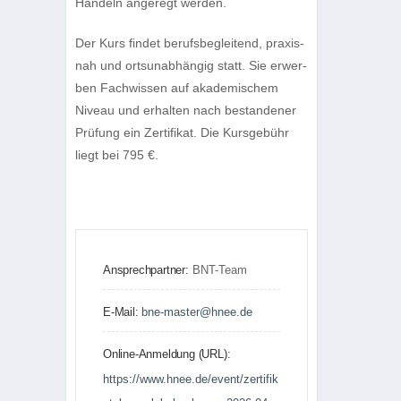
Han­deln ange­regt werden.
Der Kurs fin­det berufs­be­glei­tend, pra­xis­
nah und orts­un­ab­hän­gig statt. Sie erwer­
ben Fach­wis­sen auf aka­de­mi­schem
Niveau und erhal­ten nach bestan­de­ner
Prü­fung ein Zer­ti­fi­kat. Die Kurs­ge­bühr
liegt bei 795 €.
Ansprechpartner:
BNT-Team
E-Mail:
bne-master@hnee.de
Online-Anmeldung (URL):
https://www.hnee.de/event/zertifik