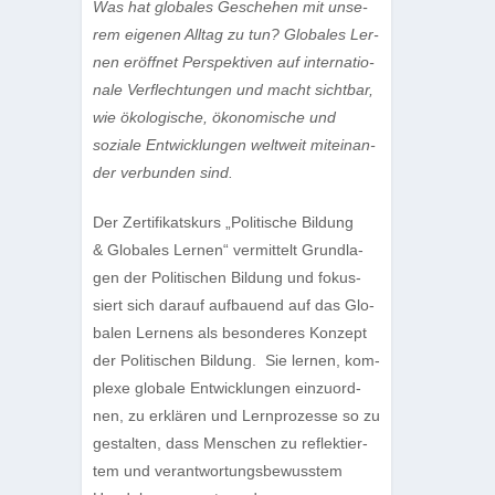
Was hat glo­ba­les Gesche­hen mit unse­
rem eige­nen All­tag zu tun? Glo­ba­les Ler­
nen eröff­net Per­spek­ti­ven auf inter­na­tio­
nale Ver­flech­tun­gen und macht sicht­bar,
wie öko­lo­gi­sche, öko­no­mi­sche und
soziale Ent­wick­lun­gen welt­weit mit­ein­an­
der ver­bun­den sind.
Der Zer­ti­fi­kats­kurs „Poli­ti­sche Bil­dung
& Glo­ba­les Ler­nen“ ver­mit­telt Grund­la­
gen der Poli­ti­schen Bil­dung und fokus­
siert sich dar­auf auf­bau­end auf das Glo­
ba­len Ler­nens als beson­de­res Kon­zept
der Poli­ti­schen Bil­dung. Sie ler­nen, kom­
plexe glo­bale Ent­wick­lun­gen ein­zu­ord­
nen, zu erklä­ren und Lern­pro­zesse so zu
gestal­ten, dass Men­schen zu reflek­tier­
tem und ver­ant­wor­tungs­be­wuss­tem