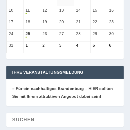
10
11
12
13
14
15
16
17
18
19
20
21
22
23
24
25
26
27
28
29
30
31
1
2
3
4
5
6
IHRE VERANSTALTUNGSMELDUNG
» Für ein nach­hal­ti­ges Bran­den­burg – HIER soll­ten
Sie mit Ihrem attrak­ti­ven Ange­bot dabei sein!