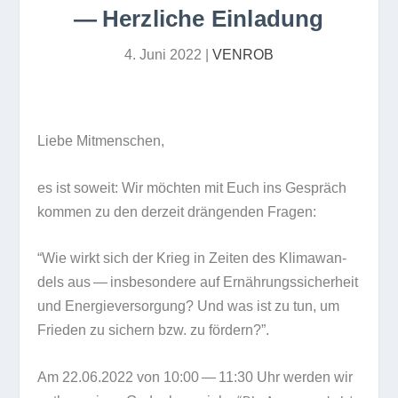
— Herzliche Einladung
4. Juni 2022
|
VENROB
Liebe Mit­men­schen,
es ist soweit: Wir möch­ten mit Euch ins Gespräch
kom­men zu den der­zeit drän­gen­den Fragen:
“Wie wirkt sich der Krieg in Zei­ten des Kli­ma­wan­
dels aus — ins­be­son­dere auf Ernäh­rungs­si­cher­heit
und Ener­gie­ver­sor­gung? Und was ist zu tun, um
Frie­den zu sichern bzw. zu fördern?”.
Am
22.06.2022 von 10:00 — 11:30 Uhr
wer­den wir