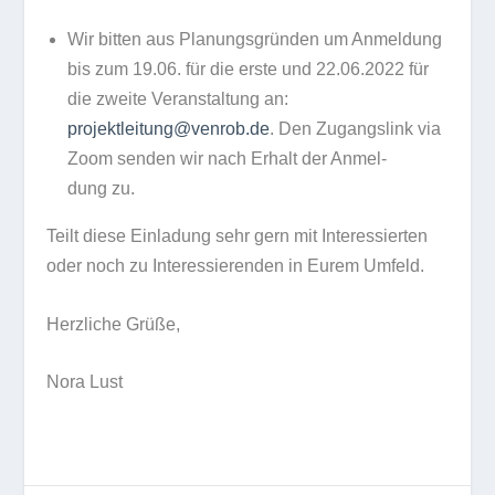
Wir bit­ten
aus Pla­nungs­grün­den um
Anmel­dung
bis zum 19.06.
für die erste und
22.06.2022
für
die zweite Ver­an­stal­tung an:
projektleitung@venrob.de
. Den
Zugangs­link via
Zoom
sen­den wir nach Erhalt der Anmel­
dung zu.
Teilt diese Ein­la­dung sehr gern mit Inter­es­sier­ten
oder noch zu Inter­es­sie­ren­den in Eurem Umfeld.
Herz­li­che Grüße,
Nora Lust