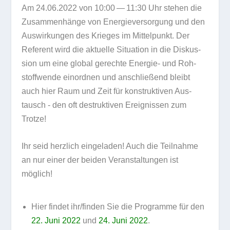
Am
24.06.2022
von 10:00 — 11:30 Uhr
ste­hen die
Zusam­men­hänge von
Ener­gie­ver­sor­gung und
den
Aus­wir­kun­gen des Krie­ges
im Mit­tel­punkt. Der
Refe­rent wird die aktu­elle Situa­tion in die Dis­kus­
sion um eine glo­bal gerechte Ener­gie- und Roh­
stoff­wende ein­ord­nen und anschlie­ßend bleibt
auch hier
Raum und Zeit für kon­struk­ti­ven Aus­
tausch
- den oft destruk­ti­ven Ereig­nis­sen zum
Trotze!
Ihr seid herz­lich ein­ge­la­den!
Auch die Teil­nahme
an nur einer der bei­den Ver­an­stal­tun­gen ist
möglich!
Hier fin­det ihr/​finden Sie die
Pro­gramme
für den
22. Juni 2022
und
24. Juni 2022
.