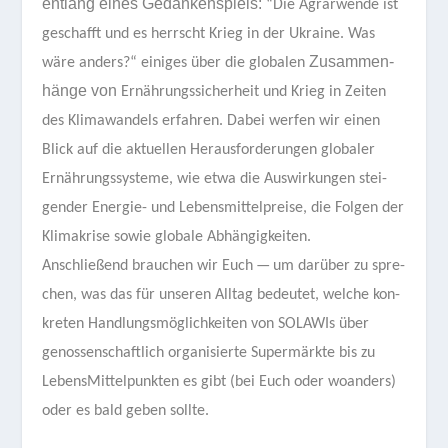
ent­lang eines
Gedan­ken­spiels:
“Die Agrar­wende ist
geschafft und es herrscht Krieg
in der Ukraine
. Was
Zusam­men­
wäre anders?
“ eini­ges über die glo­ba­len
hänge von
Ernäh­rungs­si­cher­heit und
Krieg in Zei­ten
des Kli­ma­wan­dels
erfah­ren.
Dabei wer­fen wir einen
Blick auf die aktu­el­len Her­aus­for­de­run­gen glo­ba­ler
Ernäh­rungs­sys­teme, wie etwa die Aus­wir­kun­gen stei­
gen­der Ener­gie- und Lebens­mit­tel­preise, die Fol­gen der
Kli­ma­krise sowie glo­bale Abhängigkeiten.
Anschlie­ßend brau­chen wir Euch — um dar­über zu spre­
chen, was das für unse­ren All­tag bedeu­tet, wel­che
kon­
kre­ten Hand­lungs­mög­lich­kei­ten
von SOLA­WIs über
genos­sen­schaft­lich orga­ni­sierte Super­märkte bis zu
Lebens­Mit­tel­punk­ten es gibt (bei Euch oder woan­ders)
oder es bald geben sollte.